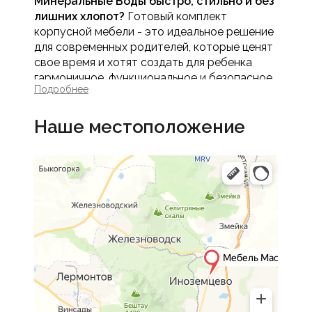
Минеральные Воды быстро, стильно и без
лишних хлопот?
Готовый комплект
корпусной мебели - это идеальное решение
для современных родителей, которые ценят
свое время и хотят создать для ребенка
гармоничное, функциональное и безопасное
Подробнее
пространство. В интернет-магазине Мебель
МАСК в Минеральные Воды представлены
Наше местоположение
тщательно продуманные комплекты,
включающие все необходимое для хранения,
учебы и отдыха. Это ваш готовый проект
детской, где каждый элемент идеально
сочетается по стилю, цвету и размеру.
Купить готовый комплект
мебели для детской в
Минеральные Воды
Покупка готового комплекта корпусной
мебели - это
смарт-решение для семьи
,
которое имеет ряд неоспоримых