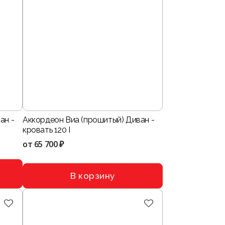
ан -
Аккордеон Виа (прошитый) Диван -
кровать 120 I
от
65 700 ₽
В корзину