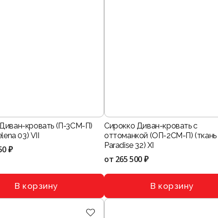
Диван-кровать (П-3СМ-П)
Сирокко Диван-кровать с
lena 03) VII
оттоманкой (ОП-2СМ-П) (ткань
Paradise 32) XI
50 ₽
от
265 500 ₽
В корзину
В корзину