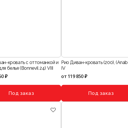
ван-кровать с оттоманкой и
Рио Диван-кровать (200), (Anabe
я белья (Bonnevil 24) VIII
IV
50 ₽
от
119 850 ₽
Под заказ
Под заказ