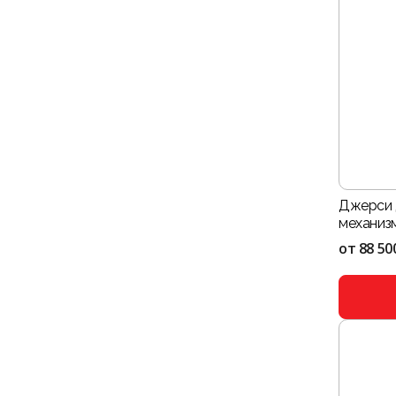
Джерси 
механизм
от
88 50