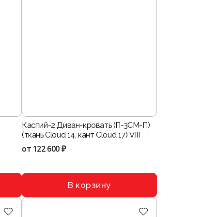
Каспий-2 Диван-кровать (П-3СМ-П)
(ткань Cloud 14, кант Cloud 17) VIII
от
122 600 ₽
В корзину