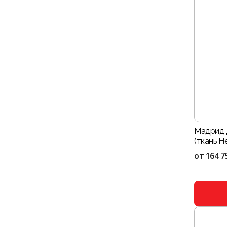
Мадрид 
(ткань He
от
164 7