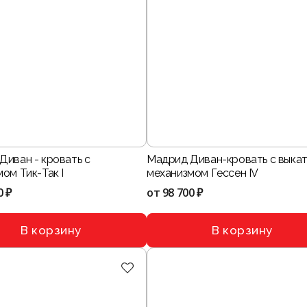
Диван - кровать с
Мадрид Диван-кровать с выка
ом Тик-Так I
механизмом Гессен IV
0 ₽
от
98 700 ₽
В корзину
В корзину