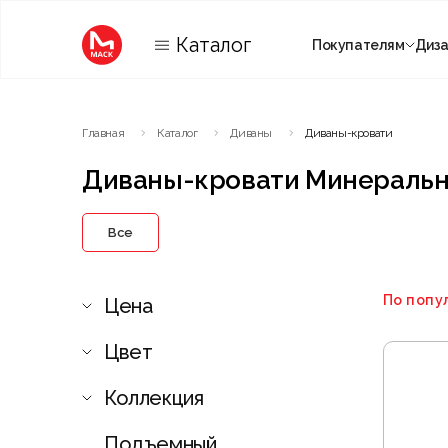
Каталог
Покупателям
Диз
Категории
Главная
Каталог
Диваны
Диваны-кровати
Комнаты
Диваны-кровати Минераль
Все
По попу
Цена
Цвет
Коллекция
Подъемный