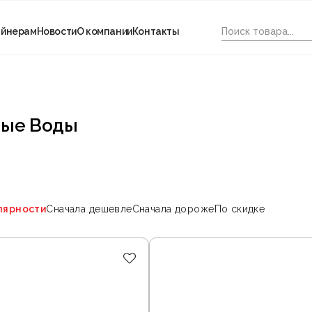
айнерам
Новости
О компании
Контакты
ные Воды
лярности
Сначала дешевле
Сначала дороже
По скидке