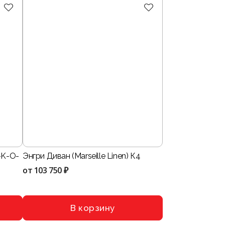
-K-O-
Энгри Диван (Marseille Linen) К4
от
103 750 ₽
В корзину