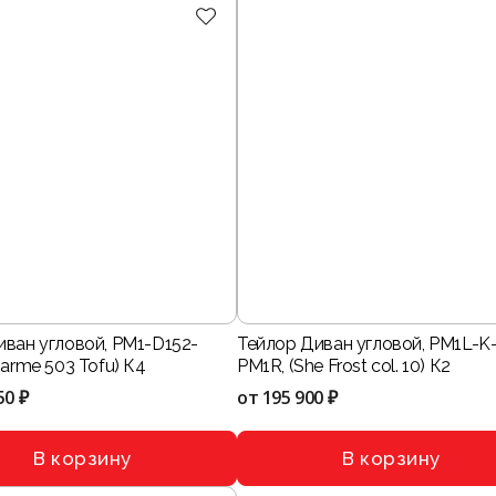
иван угловой, PM1-D152-
Тейлор Диван угловой, PM1L-K
harme 503 Tofu) К4
PM1R, (She Frost col. 10) К2
50 ₽
от
195 900 ₽
В корзину
В корзину