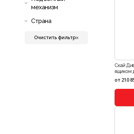
механизм
Страна
Очистить фильтр
Скай Ди
ящиком дл
от
210 8