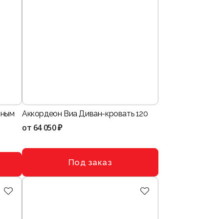
тным
Аккордеон Виа Диван-кровать 120
от
64 050 ₽
Под заказ