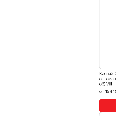
Каспий-
оттоман
06) VIII
от
154 1