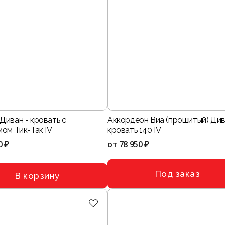
Диван - кровать с
Аккордеон Виа (прошитый) Див
ом Тик-Так IV
кровать 140 IV
0 ₽
от
78 950 ₽
Под заказ
В корзину