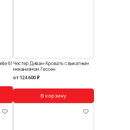
lle 6)
Честер Диван-Кровать с выкатным
механизмом Гессен
от
124 600 ₽
В корзину