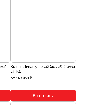
нкой
Кьянти Диван угловой (левый), (Tower
14) К2
от
167 850 ₽
В корзину