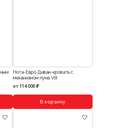
тным
Нота-Евро Диван-кровать с
механизмом пума VIII
от
114 000 ₽
В корзину