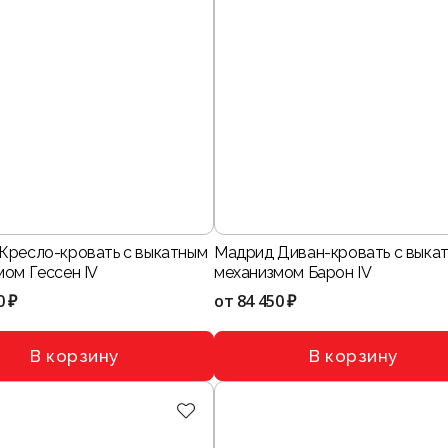
Кресло-кровать с выкатным
Мадрид Диван-кровать с выка
мом Гессен IV
механизмом Барон IV
0 ₽
от
84 450 ₽
В корзину
В корзину