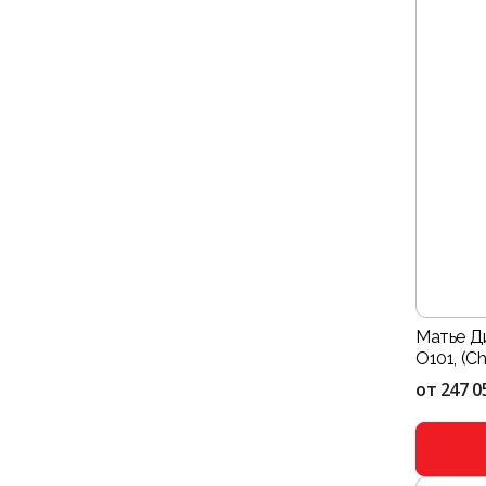
Матье Д
O101, (C
от
247 0