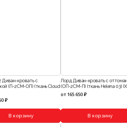
2 Диван-кровать с
Лорд Диван-кровать с оттома
кой (П-2СМ-ОП) (ткань Cloud
(ОП-2СМ-П) (ткань Helena 03) IX
от
165 650 ₽
50 ₽
В корзину
В корзину