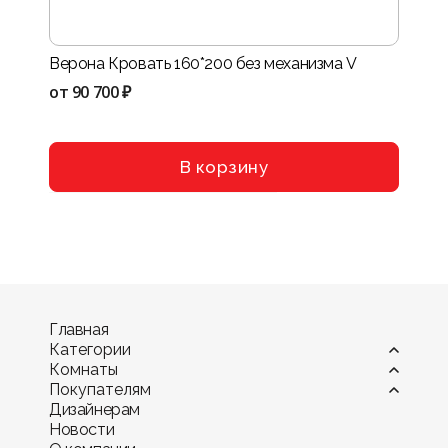
Верона Кровать 160*200 без механизма V
Нота-
VIII
от
90 700 ₽
от
114
В корзину
Главная
Категории
Комнаты
Витрины
Покупателям
Диваны
Гостиная
Дизайнерам
Камины
Детская комната
Оплата
Новости
Комоды и тумбы
Кухня
Мебель в рассрочку и кредит