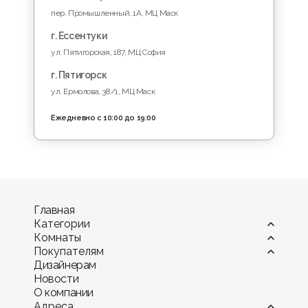
пер. Промышленный, 1A, МЦ Маск
г. Ессентуки
ул. Пятигорская, 187, МЦ София
г. Пятигорск
ул. Ермолова, 38/1, МЦ Маск
Ежедневно с 10:00 до 19:00
Главная
Категории
Комнаты
Витрины
Покупателям
Диваны
Гостиная
Дизайнерам
Камины
Детская комната
Оплата
Новости
Комоды и тумбы
Кухня
Мебель в рассрочку и кредит
О компании
Кресла
Офис и кабинет
Гарантия
Адреса