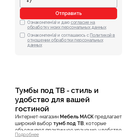
Отправить
Ознакомлен(а) и даю
согласие на
обработку моих персональных данных
Ознакомлен(а) и соглашаюсь с
Политикой в
отношении обработки персональных
данных
Тумбы под ТВ - стиль и
удобство для вашей
гостиной
Интернет-магазин
Мебель МАСК
предлагает
широкий выбор
тумб под ТВ
, которые
объединяют практичное хранение, удобство
Подробнее
эксплуатации и стильный дизайн. Тумба для