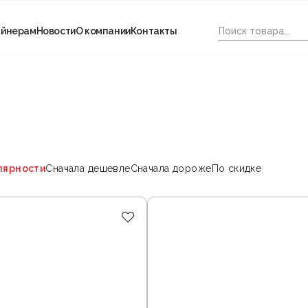
айнерам
Новости
О компании
Контакты
лярности
Сначала дешевле
Сначала дороже
По скидке