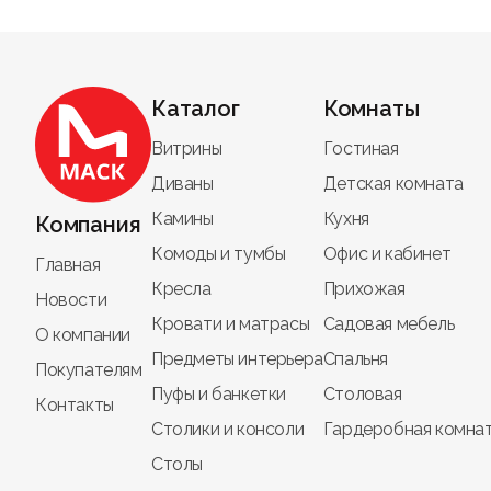
Каталог
Комнаты
Витрины
Гостиная
Диваны
Детская комната
Камины
Кухня
Компания
Комоды и тумбы
Офис и кабинет
Главная
Кресла
Прихожая
Новости
Кровати и матрасы
Садовая мебель
О компании
Предметы интерьера
Спальня
Покупателям
Пуфы и банкетки
Столовая
Контакты
Столики и консоли
Гардеробная комна
Столы