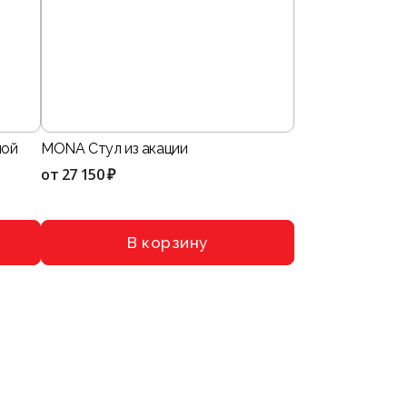
ной
MONA Стул из акации
от
27 150 ₽
В корзину