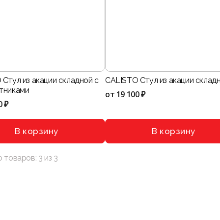
Стул из акации складной с
CALISTO Стул из акации склад
тниками
от
19 100 ₽
0 ₽
В корзину
В корзину
о товаров:
3
из
3