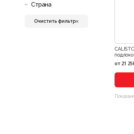
Страна
Очистить фильтр
CALISTO 
подлоко
от
21 25
Показан