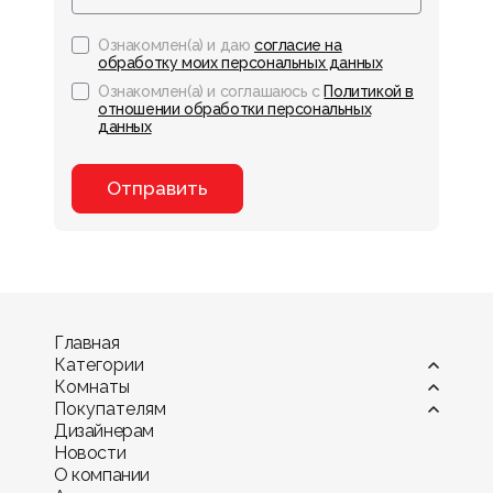
Ознакомлен(а) и даю
согласие на
обработку моих персональных данных
Ознакомлен(а) и соглашаюсь с
Политикой в
отношении обработки персональных
данных
Отправить
Главная
Категории
Комнаты
Витрины
Покупателям
Диваны
Гостиная
Дизайнерам
Камины
Детская комната
Оплата
Новости
Комоды и тумбы
Кухня
Мебель в рассрочку и кредит
О компании
Кресла
Офис и кабинет
Гарантия