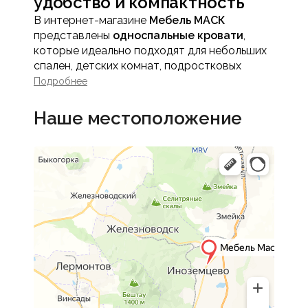
удобство и компактность
В интернет-магазине
Мебель МАСК
представлены
односпальные кровати
,
которые идеально подходят для небольших
спален, детских комнат, подростковых
комнат или студий. Компактные кровати
Подробнее
обеспечивают комфортный сон и создают
функциональное пространство, сохраняя
Наше местоположение
уют и стиль интерьера.
Односпальная кровать - это практичное
решение для тех, кто ценит эргономику и
удобство без ущерба для эстетики.
Преимущества
односпальных кроватей
Компактность и
рациональное
использование
пространства