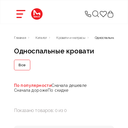
Главная
Каталог
Кровати и матрасы
Односпальные кроват
Односпальные кровати
Все
По популярности
Сначала дешевле
Сначала дороже
По скидке
Показано товаров:
0
из
0