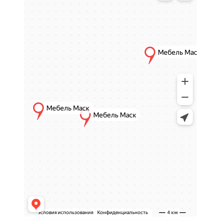
Преимущества матрасов
Мебель МАСК
Правильная поддержка позвоночника
-
независимые пружины и ортопедические
наполнители создают точечную
поддержку, исключая эффект "гамака".
Комфортная жесткость
- средняя,
низкая или разная с двух сторон, что
позволяет подобрать оптимальное
решение для каждого.
Массажный эффект
- ячеистая
поверхность или слои Ортофома мягко
стимулируют тело, помогая
расслабиться.
Высокая износостойкость
-
долговечные материалы сохраняют
форму и свойства на годы.
Гигиеничность спального места
-
качественные ткани и чехлы защищают