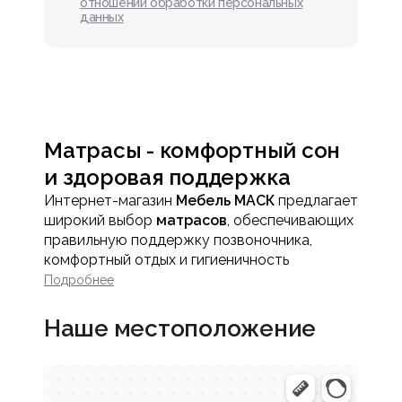
отношении обработки персональных
данных
Матрасы - комфортный сон
и здоровая поддержка
Интернет-магазин
Мебель МАСК
предлагает
широкий выбор
матрасов
, обеспечивающих
правильную поддержку позвоночника,
комфортный отдых и гигиеничность
спального места.
Подробнее
Все матрасы создаются с использованием
современных технологий и качественных
Наше местоположение
материалов, обеспечивая длительный срок
службы, равномерное распределение
давления на тело и снятие мышечного
напряжения во время сна.