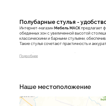
Полубарные стулья - удобств
Интернет-магазин
Мебель МАСК
предлагает ф
обеденных зон с увеличенной высотой столе
классическими и барными стульями, обеспечи
Такие стулья сочетают практичность и аккура
Особенности полубарных сту
Подробнее
Оптимальная высота сиденья
Полубарные стулья подходят для столешниц и
использовании.
Компактность и устойчивость
Наше местоположение
Конструкции продуманы таким образом, чтобы 
гостиных.
Материалы и качество испол