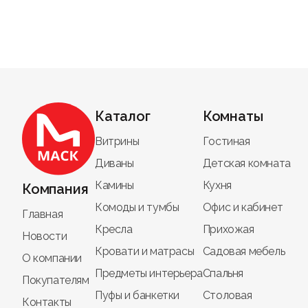
помощь специалистов при подборе;
организация
доставки по РФ
;
гарантия на изделия.
Купить полубарные стулья с д
Выберите подходящие
полубарные стулья
Уточните высоту, материалы и конструкти
Каталог
Комнаты
Оформите заказ онлайн или по телефону.
Получите
доставку в ваш город
и гарантию
Витрины
Гостиная
Диваны
Детская комната
Полубарные стулья от
Мебель МАСК
- это удо
Камины
Кухня
Компания
Комоды и тумбы
Офис и кабинет
Главная
Кресла
Прихожая
Новости
Кровати и матрасы
Садовая мебель
О компании
Предметы интерьера
Спальня
Покупателям
Пуфы и банкетки
Столовая
Контакты