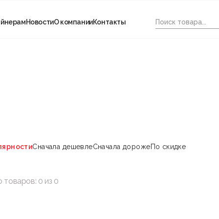
айнерам
Новости
О компании
Контакты
лярности
Сначала дешевле
Сначала дороже
По скидке
о товаров:
0
из
0