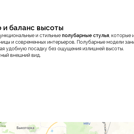
о и баланс высоты
ункциональные и стильные
полубарные стулья
, которые 
шницы и современных интерьеров. Полубарные модели з
вая удобную посадку без ощущения излишней высоты.
тный внешний вид.
льев
 островов средней высоты, обеспечивая комфортную по
сохранять устойчивость и не перегружать пространство,
нения