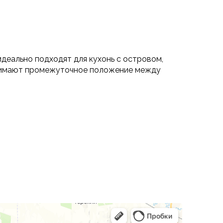
идеально подходят для кухонь с островом,
анимают промежуточное положение между
садку и удобство при повседневном
 что особенно важно для кухонь и кухонь-