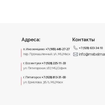
оставкой по России
в каталоге.
вные особенности у менеджера.
Адреса:
Контакты
 от производителя.
+7 (928) 633-34-10
+7 (905) 445-27-27
п. Иноземцево
info@mebelmas
пер. Промышленный, 1A, МЦ Маск
бное решение для современных кухонь и функциональных
+7 (928) 225-11-33
г. Ессентуки
ул. Пятигорская, 187, МЦ София
+7 (928) 813-31-00
г. Пятигорск
ул. Ермолова, 38/1, МЦ Маск