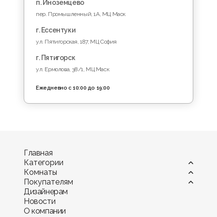
п. Иноземцево
пер. Промышленный, 1A, МЦ Маск
г. Ессентуки
ул. Пятигорская, 187, МЦ София
г. Пятигорск
ул. Ермолова, 38/1, МЦ Маск
Ежедневно с 10:00 до 19:00
Главная
Категории
Комнаты
Витрины
Покупателям
Диваны
Гостиная
Дизайнерам
Камины
Детская комната
Оплата
Новости
Комоды и тумбы
Кухня
Мебель в рассрочку и кредит
О компании
Кресла
Офис и кабинет
Гарантия