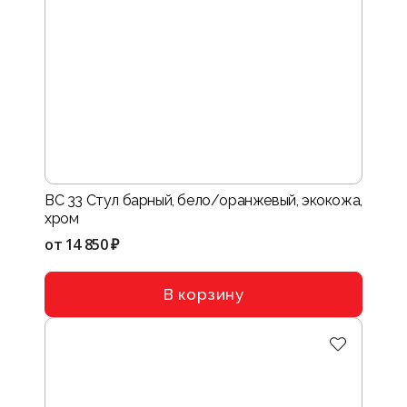
BC 33 Стул барный, бело/оранжевый, экокожа,
хром
от
14 850 ₽
В корзину