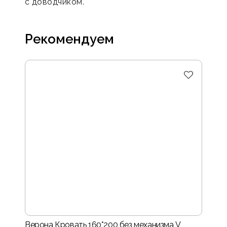
с доводчиком.
Рекомендуем
Верона Кровать 160*200 без механизма V
Нота-