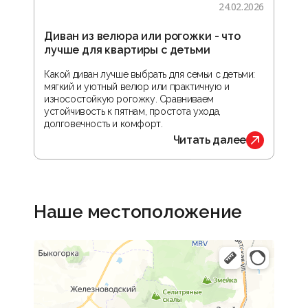
24.02.2026
Диван из велюра или рогожки - что
Гос
лучше для квартиры с детьми
зон
реа
Какой диван лучше выбрать для семьи с детьми:
мягкий и уютный велюр или практичную и
В ста
износостойкую рогожку. Сравниваем
прос
устойчивость к пятнам, простота ухода,
орга
долговечность и комфорт.
обус
Читать далее
Наше местоположение