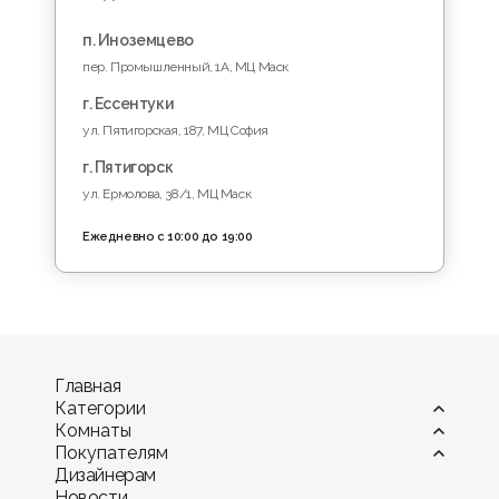
п. Иноземцево
пер. Промышленный, 1A, МЦ Маск
г. Ессентуки
ул. Пятигорская, 187, МЦ София
г. Пятигорск
ул. Ермолова, 38/1, МЦ Маск
Ежедневно с 10:00 до 19:00
Главная
Категории
Комнаты
Витрины
Покупателям
Диваны
Гостиная
Дизайнерам
Камины
Детская комната
Оплата
Новости