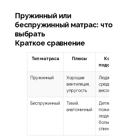
Пружинный или
беспружинный матрас: что
выбрать
Краткое сравнение
Тип матраса
Плюсы
Кому
подойдёт
Пружинный
Хорошая
Людям со
вентиляция,
средним
упругость
весом
Беспружинный
Тихий,
Детям,
анатомичный
пожилым,
людям с
больной
спиной