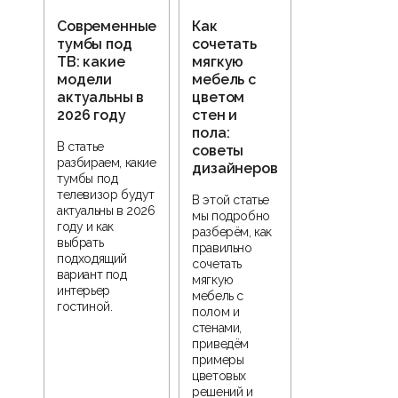
Современные
Как
тумбы под
сочетать
ТВ: какие
мягкую
модели
мебель с
актуальны в
цветом
2026 году
стен и
пола:
В статье
советы
разбираем, какие
дизайнеров
тумбы под
телевизор будут
В этой статье
актуальны в 2026
мы подробно
году и как
разберём, как
выбрать
правильно
подходящий
сочетать
вариант под
мягкую
интерьер
мебель с
гостиной.
полом и
стенами,
приведём
примеры
цветовых
решений и