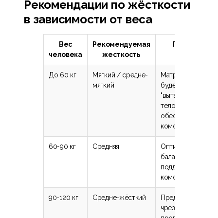
Рекомендации по жёсткости
в зависимости от веса
Вес
Рекомендуемая
Почему
человека
жесткость
До 60 кг
Мягкий / средне-
Матрас не
мягкий
будет
"выталкивать"
тело,
обеспечивая
комфорт
60-90 кг
Средняя
Оптимальный
баланс
поддержки и
комфорта
90-120 кг
Средне-жёсткий
Предотвращает
чрезмерное