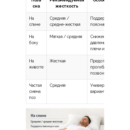
Поза
Рекомендуемая
Особенности
сна
жесткость
На
Средняя /
Поддержка
спине
средне-жесткая
поясницы и шеи
На
Мягкая / средняя
Снижение
боку
давления на
плечи и бёдра
На
Жесткая
Предотвращение
животе
прогиба
позвоночника
Частая
Средняя
Универсальный
смена
вариант
поз