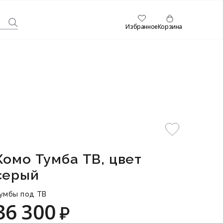
Избранное
Корзина
Комо Тумба ТВ, цвет
серый
умбы под ТВ
36 300
₽