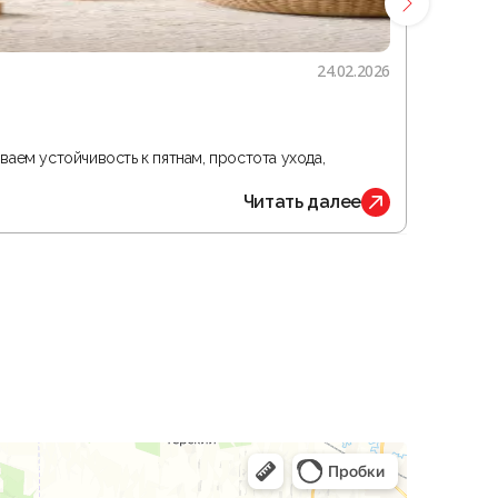
24.02.2026
Гостина
ваем устойчивость к пятнам, простота ухода,
В статье 
Читать далее