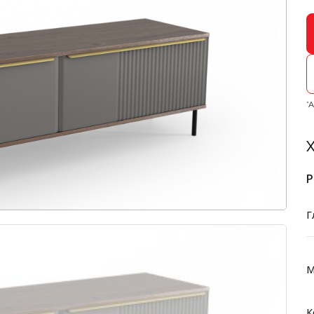
*
Х
Р
Г
М
К