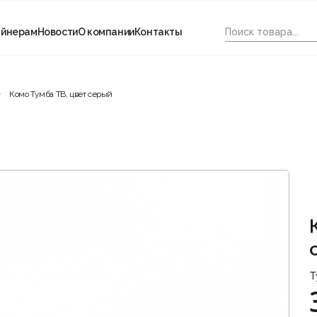
айнерам
Новости
О компании
Контакты
Комо Тумба ТВ, цвет серый
Т