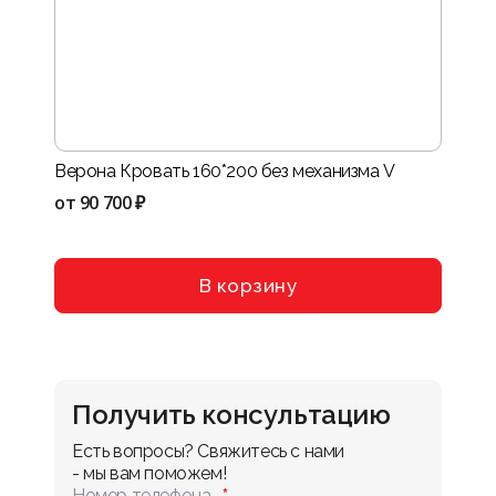
Верона Кровать 160*200 без механизма V
Нота-
VIII
от
90 700 ₽
от
114
В корзину
Получить консультацию
Есть вопросы? Свяжитесь с нами 
- мы вам поможем!
Номер телефона