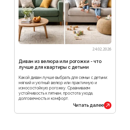
24.02.2026
Диван из велюра или рогожки - что
Гос
лучше для квартиры с детьми
зон
реа
Какой диван лучше выбрать для семьи с детьми:
мягкий и уютный велюр или практичную и
В ста
износостойкую рогожку. Сравниваем
прос
устойчивость к пятнам, простота ухода,
орга
долговечность и комфорт.
обус
Читать далее