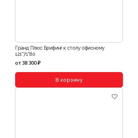
Гранд Плюс Брифинг к столу офисному
121*71*80
от
38 300 ₽
В корзину