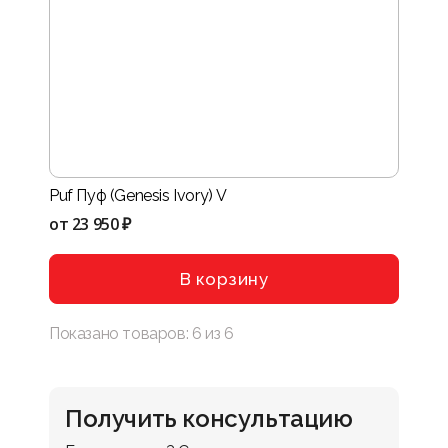
Puf Пуф (Genesis Ivory) V
от
23 950 ₽
В корзину
Показано товаров:
6
из
6
Получить консультацию