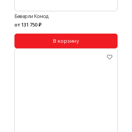
Беверли Комод
от
131 750 ₽
В корзину