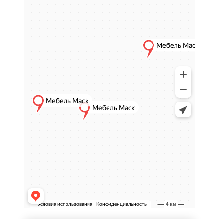
систематизировать вещи, обеспечивая
порядок и комфорт в доме.
Особенности комодов и
тумб
Удобное хранение
Комоды и тумбы обеспечивают удобный
доступ к вещам и позволяют аккуратно
размещать одежду, аксессуары и бытовые
предметы.
Разнообразие конструкций
Мебель представлена в различных
конфигурациях: с выдвижными ящиками,
открытыми полками или комбинированными
вариантами, что позволяет выбрать
подходящую модель под конкретные задачи.
Эстетичный дизайн
Комоды и тумбы не только функциональны,