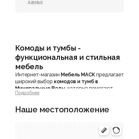
данных
Комоды и тумбы -
функциональная и стильная
мебель
Интернет-магазин
Мебель МАСК
предлагает
широкий выбор
комодов и тумб в
Минеральные Воды
, которые помогают
Подробнее
организовать пространство, создавая
удобство и гармонию в интерьере. Эти
Наше местоположение
предметы мебели сочетают практичность
хранения с эстетичным дизайном, подходят
как для спальни, так и для гостиной или
других жилых зон.
Комоды и тумбы позволяют