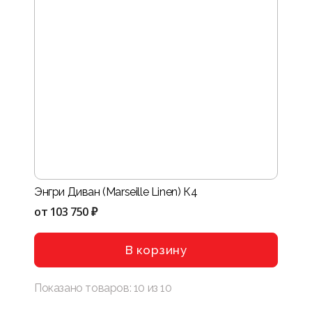
Энгри Диван (Marseille Linen) К4
от
103 750 ₽
В корзину
Показано товаров:
10
из
10