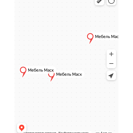
стильный дизайн и практичность,
обеспечивая комфорт на каждый день.
Особенности стульев-
кресел
Эргономичная форма
Стулья-кресла обладают продуманной
спинкой и сиденьем, обеспечивая
правильное положение тела при длительном
использовании.
Удобство и комфорт
Мягкая посадка и надежная конструкция
позволяют комфортно отдыхать и работать,
сочетая преимущества стула и кресла.
Компактность и
универсальность
Такие стулья легко вписываются в различные
интерьеры и подходят для помещений с