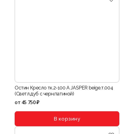
Остин Кресло тк.2-100 A JASPER beige.т.004
(Светл.дуб с черн.патиной)
от
45 750 ₽
В корзину