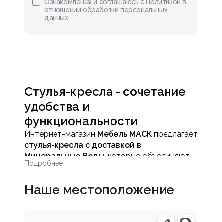
Ознакомлен(а) и соглашаюсь с
Политикой в
отношении обработки персональных
данных
Стулья-кресла - сочетание
удобства и
функциональности
Интернет-магазин
Мебель МАСК
предлагает
стулья-кресла с доставкой в
Минеральные Воды
, которые объединяют
Подробнее
комфорт мягкого кресла и компактность
стула. Такие модели идеально подходят для
Наше местоположение
обеденных зон, кабинетов, гостиных и зон
отдыха, где важно сохранить удобство
сидения и аккуратный вид мебели.
Стулья-кресла сочетают эргономику,