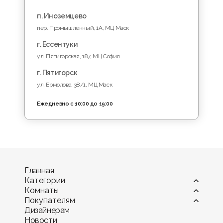
п. Иноземцево
пер. Промышленный, 1A, МЦ Маск
г. Ессентуки
ул. Пятигорская, 187, МЦ София
г. Пятигорск
ул. Ермолова, 38/1, МЦ Маск
Ежедневно с 10:00 до 19:00
Главная
Категории
Комнаты
Витрины
Покупателям
Диваны
Гостиная
Дизайнерам
Камины
Детская комната
Оплата
Новости
Комоды и тумбы
Кухня
Мебель в рассрочку и кредит