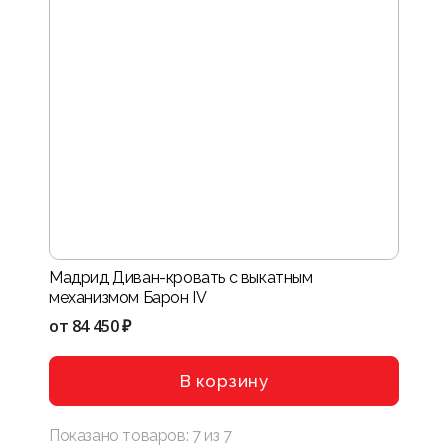
Мадрид Диван-кровать с выкатным
механизмом Барон IV
от
84 450 ₽
В корзину
Показано товаров:
7
из
7