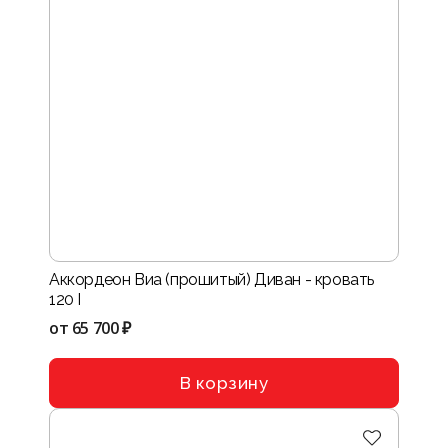
Аккордеон Виа (прошитый) Диван - кровать
120 I
от
65 700 ₽
В корзину