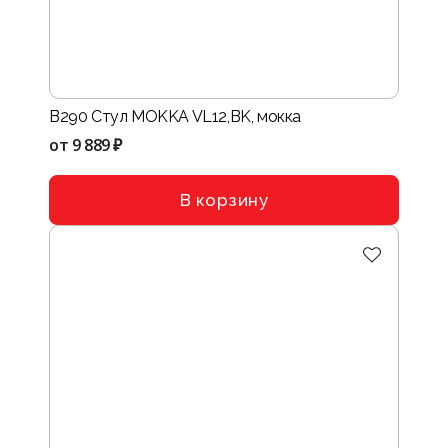
B290 Стул MOKKA VL12,BK, мокка
от
9 889 ₽
В корзину