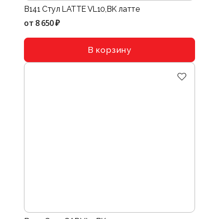
B141 Стул LATTE VL10,BK латте
от
8 650 ₽
В корзину