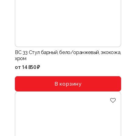
BC 33 Стул барный, бело/оранжевый, экокожа,
хром
от
14 850 ₽
В корзину