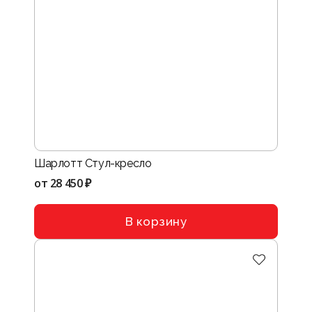
Шарлотт Стул-кресло
от
28 450 ₽
В корзину