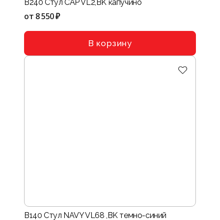
B240 Стул CAP VL2,BK капучино
от
8 550 ₽
В корзину
B140 Стул NAVY VL68 ,BK темно-синий