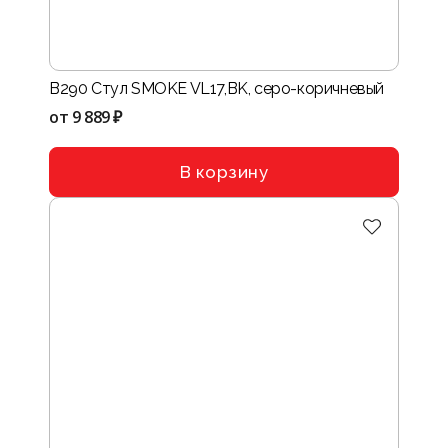
B290 Стул SMOKE VL17,BK, серо-коричневый
от
9 889 ₽
В корзину