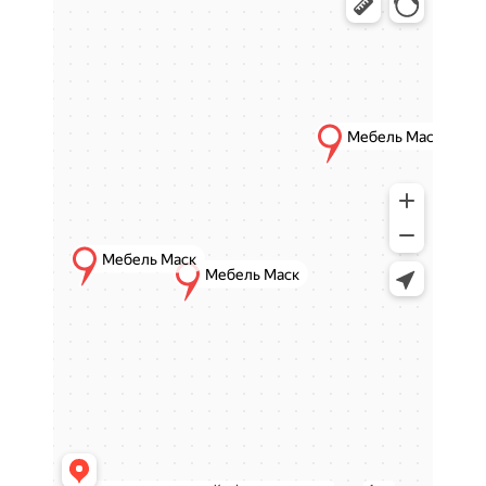
подобрать оптимальное решение под стиль
интерьера и требования к эксплуатации.
Ассортимент стульев в
каталоге
Раздел включает разнообразные модели
стульев, отличающиеся по форме,
конструкции и дизайну. Это позволяет легко
выбрать вариант, соответствующий
функциональному назначению помещения и
индивидуальным предпочтениям.
Стулья представлены в различных стилях и
цветовых решениях, что помогает создать
целостный и продуманный интерьер.
Комфорт и эргономика
Стулья из ассортимента
Мебель МАСК
разрабатываются с учетом удобства
посадки и правильного положения тела.