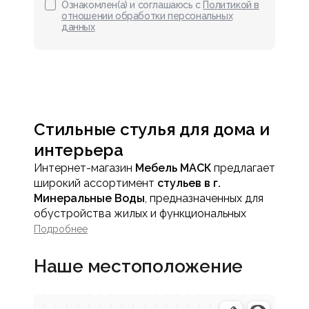
Ознакомлен(а) и соглашаюсь с
Политикой в
отношении обработки персональных
данных
Стильные стулья для дома и
интерьера
Интернет-магазин
Мебель МАСК
предлагает
широкий ассортимент
стульев в г.
Минеральные Воды
, предназначенных для
обустройства жилых и функциональных
пространств. Стул - один из базовых
Подробнее
элементов интерьера, который сочетает
практичность, комфорт и визуальную
Наше местоположение
гармонию.
В каталоге представлены модели для
различных помещений и задач, позволяющие