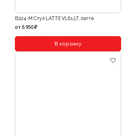
B224-M Стул LATTE VL61,LT, латте
от
6 950 ₽
В корзину