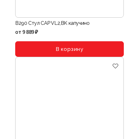
B290 Стул CAP VL2,BK капучино
от
9 889 ₽
В корзину