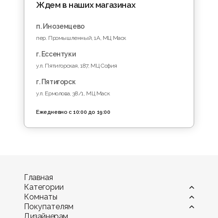
Ждем в наших магазинах
п. Иноземцево
пер. Промышленный, 1A, МЦ Маск
г. Ессентуки
ул. Пятигорская, 187, МЦ София
г. Пятигорск
ул. Ермолова, 38/1, МЦ Маск
Ежедневно с 10:00 до 19:00
Главная
Категории
Комнаты
Витрины
Покупателям
Диваны
Гостиная
Дизайнерам