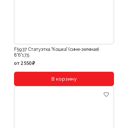
F5937 Статуэтка "Кошка" (сине-зеленая)
8*6*17,5
от
2 550 ₽
В корзину