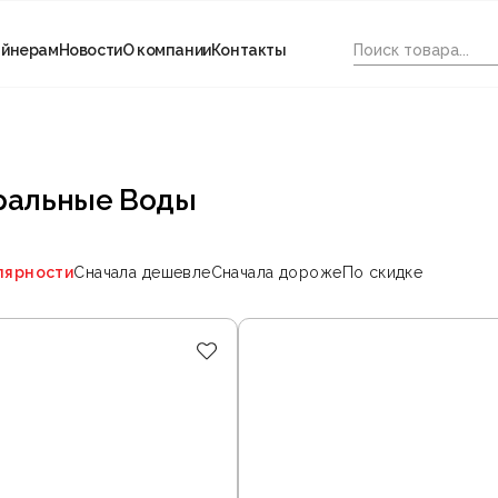
айнерам
Новости
О компании
Контакты
еральные Воды
лярности
Сначала дешевле
Сначала дороже
По скидке