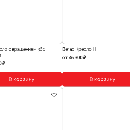
сло с вращением 360
Вегас Кресло III
в
от
46 300 ₽
0 ₽
В корзину
В корзину