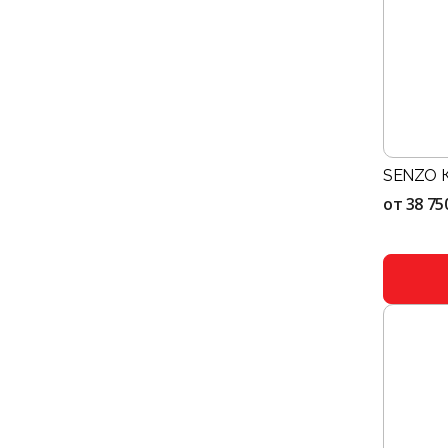
SENZO К
от
38 75