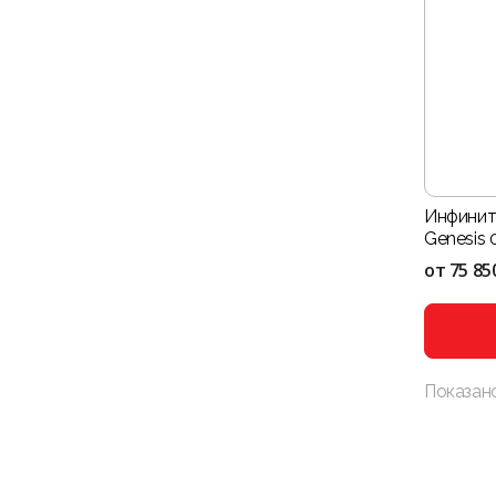
Инфинит
Genesis 0
от
75 85
Показан