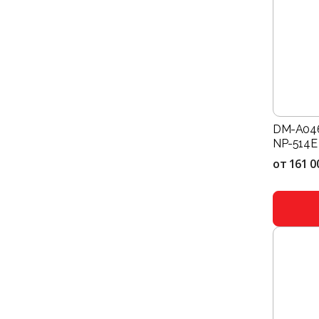
DM-A046
NP-514E 
от
161 0