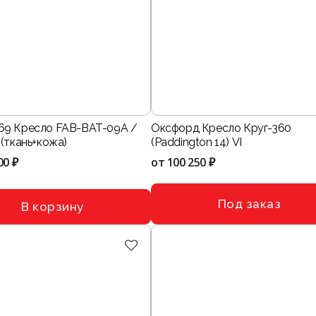
9 Кресло FAB-BAT-09A /
Оксфорд Кресло Круг-360
(ткань+кожа)
(Paddington 14) VI
00 ₽
от
100 250 ₽
Под заказ
В корзину