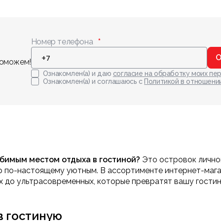
Номер телефона
О
поможем!
Ознакомлен(а) и даю
согласие на обработку моих пе
Ознакомлен(а) и соглашаюсь с
Политикой в отношени
юбимым местом отдыха в гостиной?
Это островок личног
р по-настоящему уютным. В ассортименте интернет-мага
их до ультрасовременных, которые превратят вашу гостин
в гостиную