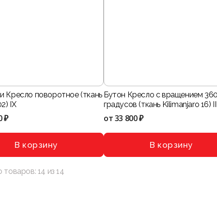
и Кресло поворотное (ткань
Бутон Кресло с вращением 36
2) IX
градусов (ткань Kilimanjaro 16) II
0 ₽
от
33 800 ₽
В корзину
В корзину
о товаров:
14
из
14