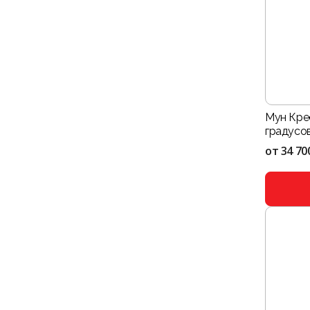
Мун Кре
градусо
от
34 70