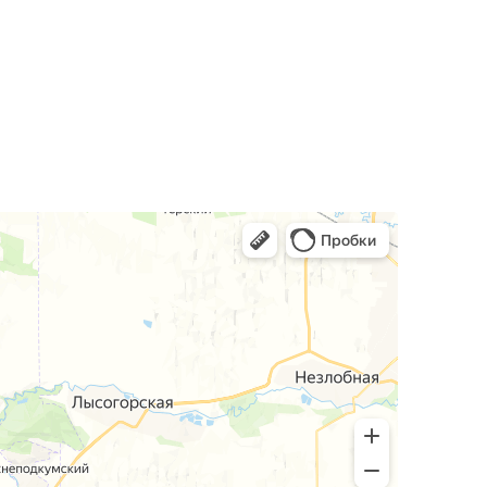
зоны отдыха, чтения или работы у окна.
м взгляд.
ли.