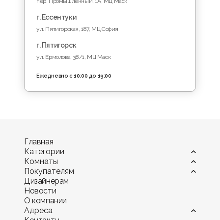
пер. Промышленный, 1A, МЦ Маск
г. Ессентуки
ул. Пятигорская, 187, МЦ София
г. Пятигорск
ул. Ермолова, 38/1, МЦ Маск
Ежедневно с 10:00 до 19:00
Главная
Категории
Комнаты
Витрины
Покупателям
Диваны
Гостиная
Дизайнерам
Камины
Детская комната
Оплата
Новости
Комоды и тумбы
Кухня
Мебель в рассрочку и кредит
О компании
Кресла
Офис и кабинет
Гарантия
Адреса
Кровати и матрасы
Прихожая
Доставка мебели по КМВ