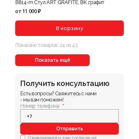
B814-m Стул ART GRAFITE, BK ,графит
от
11 000 ₽
В корзину
Показано товаров:
24
из
43
Показать ещё
Получить консультацию
Есть вопросы? Свяжитесь с нами 
- мы вам поможем!
Номер телефона
Отправить
Ознакомлен(а) и даю
согласие на