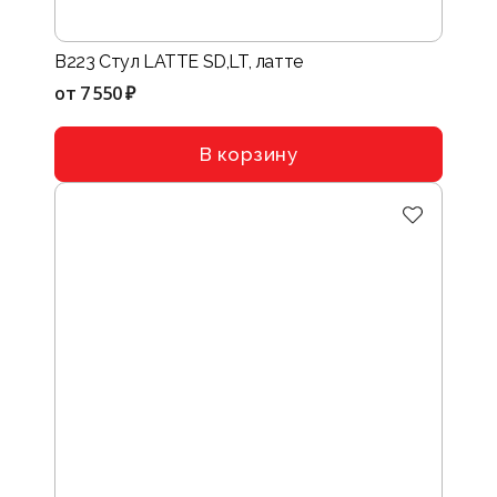
B223 Стул LATTE SD,LT, латте
от
7 550 ₽
В корзину