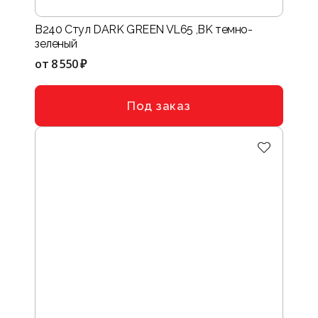
B240 Стул DARK GREEN VL65 ,BK темно-
зеленый
от
8 550 ₽
Под заказ