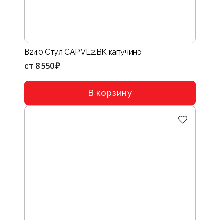
B240 Стул CAP VL2,BK капучино
от
8 550 ₽
В корзину