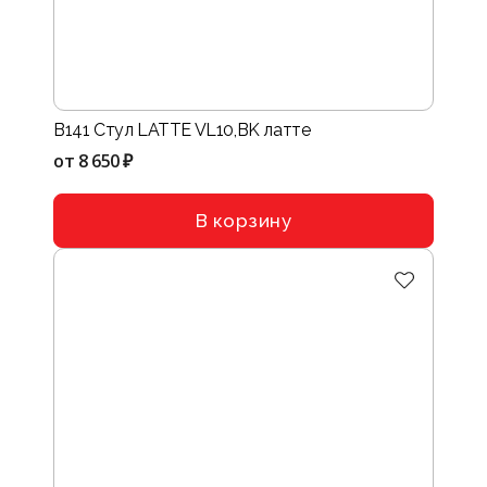
B141 Стул LATTE VL10,BK латте
от
8 650 ₽
В корзину