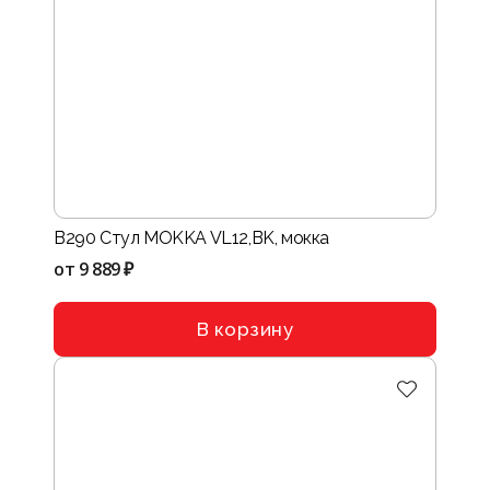
B290 Стул MOKKA VL12,BK, мокка
от
9 889 ₽
В корзину