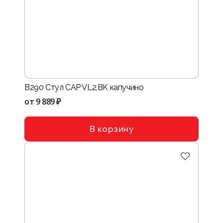
B290 Стул CAP VL2,BK капучино
от
9 889 ₽
В корзину