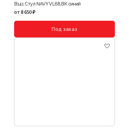
B141 Стул NAVY VL68,BK синий
от
8 650 ₽
Под заказ