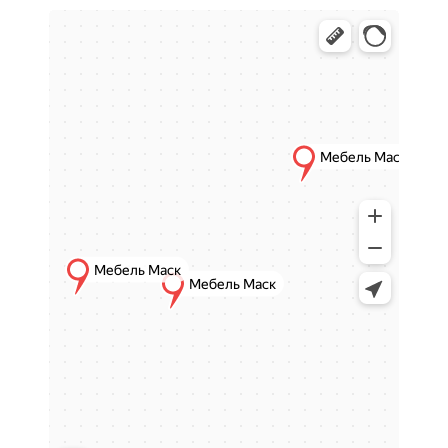
практичность и долговечность мебели.
Такие модели гармонично сочетают
функциональность и аккуратный дизайн,
оставаясь удобными для повседневного
использования.
Особенности стульев с
металлическим каркасом
Прочная и устойчивая
конструкция
Металлический каркас обеспечивает
высокую устойчивость и стабильность, что
делает стулья удобными для регулярной
эксплуатации в жилых пространствах.
Минималистичный и
универсальный дизайн
Металлические стулья хорошо вписываются
в современные интерьерные решения,