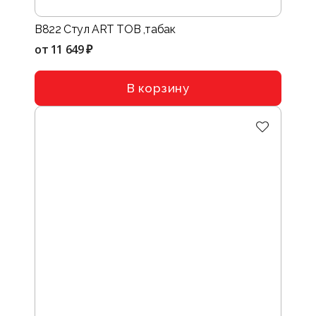
B822 Стул ART TOB ,табак
от
11 649 ₽
В корзину