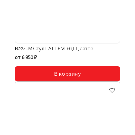
B224-M Стул LATTE VL61,LT, латте
от
6 950 ₽
В корзину