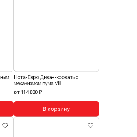
тным
Нота-Евро Диван-кровать с
механизмом пума VIII
от
114 000 ₽
В корзину