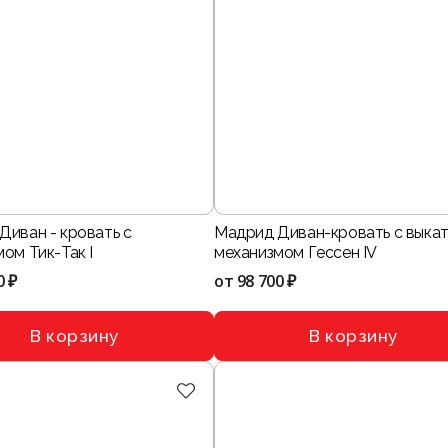
Диван - кровать с
Мадрид Диван-кровать с выка
ом Тик-Так I
механизмом Гессен IV
0 ₽
от
98 700 ₽
В корзину
В корзину