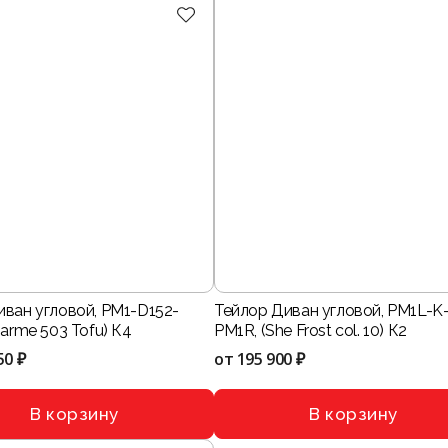
иван угловой, PM1-D152-
Тейлор Диван угловой, PM1L-K
harme 503 Tofu) К4
PM1R, (She Frost col. 10) К2
50 ₽
от
195 900 ₽
В корзину
В корзину