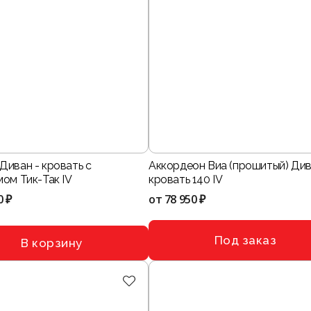
Диван - кровать с
Аккордеон Виа (прошитый) Див
ом Тик-Так IV
кровать 140 IV
0 ₽
от
78 950 ₽
Под заказ
В корзину