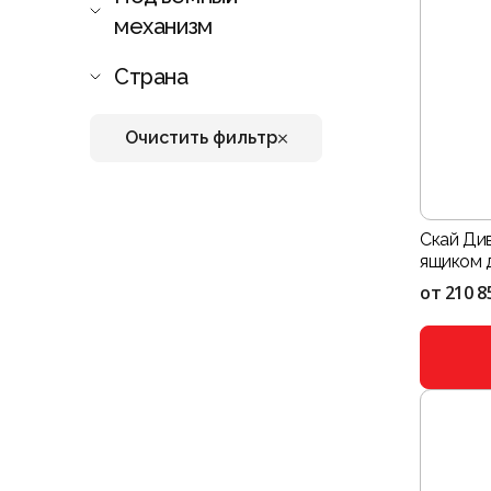
механизм
Страна
Очистить фильтр
Скай Ди
ящиком дл
от
210 8