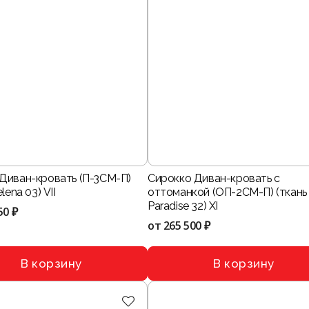
Диван-кровать (П-3СМ-П)
Сирокко Диван-кровать с
lena 03) VII
оттоманкой (ОП-2СМ-П) (ткань
Paradise 32) XI
50 ₽
от
265 500 ₽
В корзину
В корзину