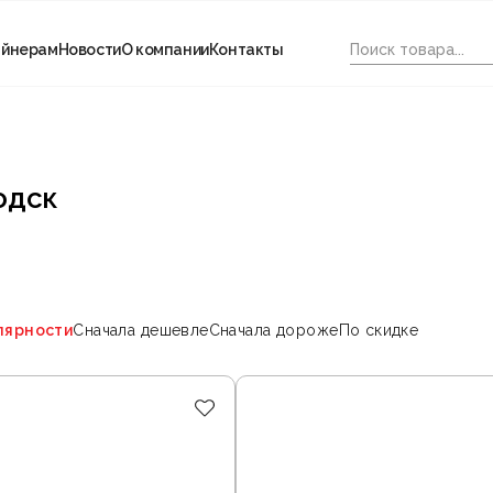
айнерам
Новости
О компании
Контакты
одск
лярности
Сначала дешевле
Сначала дороже
По скидке