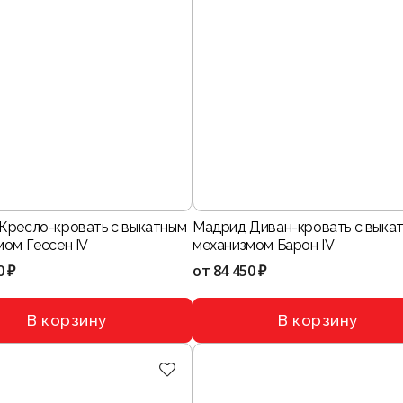
Кресло-кровать с выкатным
Мадрид Диван-кровать с выка
мом Гессен IV
механизмом Барон IV
0 ₽
от
84 450 ₽
В корзину
В корзину