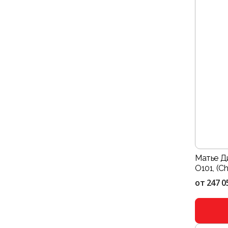
Матье Д
O101, (C
от
247 0