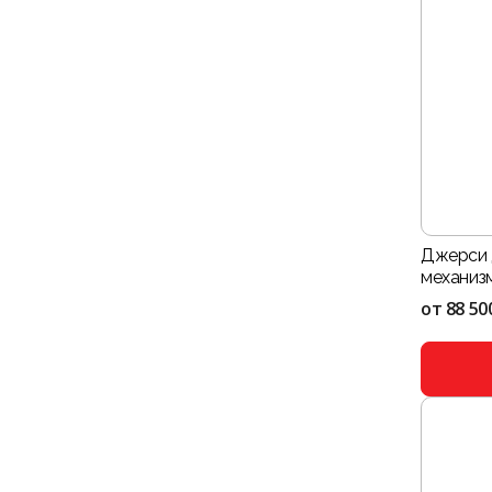
Джерси 
механизм
от
88 50