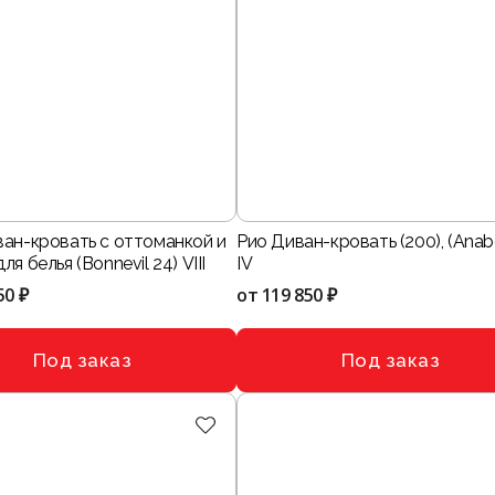
ван-кровать с оттоманкой и
Рио Диван-кровать (200), (Anabe
я белья (Bonnevil 24) VIII
IV
50 ₽
от
119 850 ₽
Под заказ
Под заказ