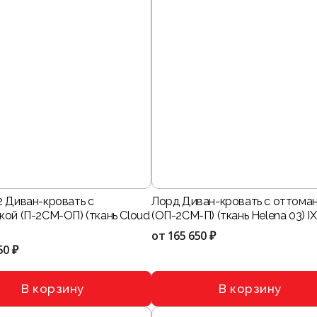
2 Диван-кровать с
Лорд Диван-кровать с оттома
кой (П-2СМ-ОП) (ткань Cloud
(ОП-2СМ-П) (ткань Helena 03) IX
от
165 650 ₽
50 ₽
В корзину
В корзину