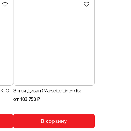
-K-O-
Энгри Диван (Marseille Linen) К4
от
103 750 ₽
В корзину