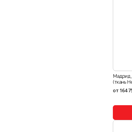
Мадрид 
(ткань He
от
164 7