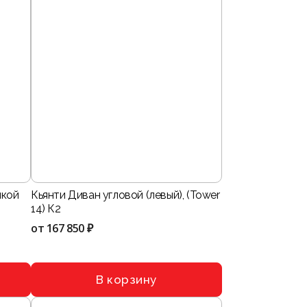
нкой
Кьянти Диван угловой (левый), (Tower
14) К2
от
167 850 ₽
В корзину