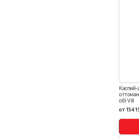
Каспий-
оттоман
06) VIII
от
154 1