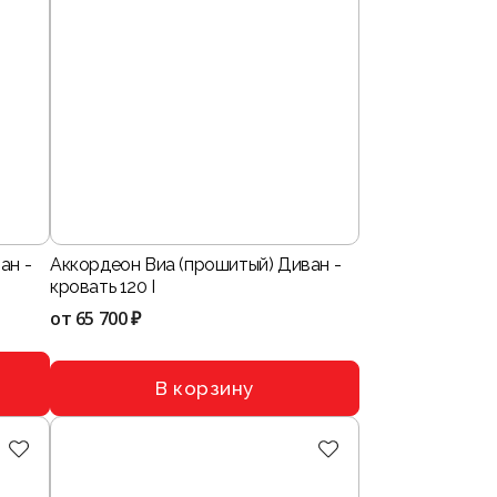
ан -
Аккордеон Виа (прошитый) Диван -
кровать 120 I
от
65 700 ₽
В корзину