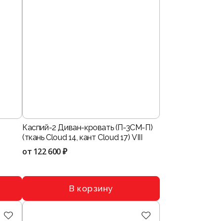
Каспий-2 Диван-кровать (П-3СМ-П)
(ткань Cloud 14, кант Cloud 17) VIII
от
122 600 ₽
В корзину