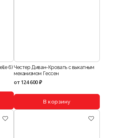
lle 6)
Честер Диван-Кровать с выкатным
механизмом Гессен
от
124 600 ₽
В корзину