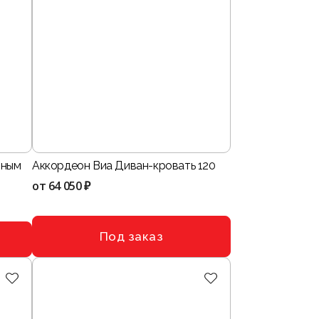
тным
Аккордеон Виа Диван-кровать 120
от
64 050 ₽
Под заказ