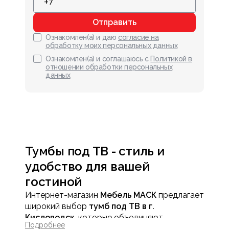
Отправить
Ознакомлен(а) и даю
согласие на
обработку моих персональных данных
Ознакомлен(а) и соглашаюсь с
Политикой в
отношении обработки персональных
данных
Тумбы под ТВ - стиль и
удобство для вашей
гостиной
Интернет-магазин
Мебель МАСК
предлагает
широкий выбор
тумб под ТВ в г.
Кисловодск
, которые объединяют
Подробнее
практичное хранение, удобство