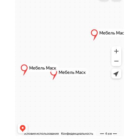
Преимущества матрасов
Мебель МАСК
Правильная поддержка позвоночника
-
независимые пружины и ортопедические
наполнители создают точечную
поддержку, исключая эффект "гамака".
Комфортная жесткость
- средняя,
низкая или разная с двух сторон, что
позволяет подобрать оптимальное
решение для каждого.
Массажный эффект
- ячеистая
поверхность или слои Ортофома мягко
стимулируют тело, помогая
расслабиться.
Высокая износостойкость
-
долговечные материалы сохраняют
форму и свойства на годы.
Гигиеничность спального места
-
качественные ткани и чехлы защищают