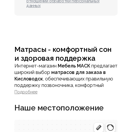
отношении обработки персональных
данных
Матрасы - комфортный сон
и здоровая поддержка
Интернет-магазин
Мебель МАСК
предлагает
широкий выбор
матрасов для заказа в
Кисловодск
, обеспечивающих правильную
поддержку позвоночника, комфортный
отдых и гигиеничность спального места.
Подробнее
Все матрасы создаются с использованием
современных технологий и качественных
Наше местоположение
материалов, обеспечивая длительный срок
службы, равномерное распределение
давления на тело и снятие мышечного
напряжения во время сна.