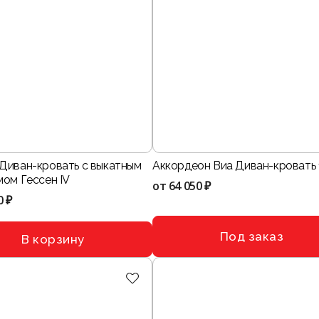
Диван-кровать с выкатным
Аккордеон Виа Диван-кровать 
мом Гессен IV
от
64 050 ₽
0 ₽
Под заказ
В корзину