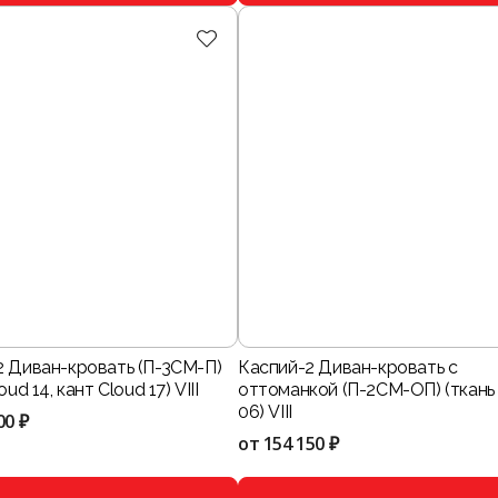
2 Диван-кровать (П-3СМ-П)
Каспий-2 Диван-кровать с
oud 14, кант Cloud 17) VIII
оттоманкой (П-2СМ-ОП) (ткань
06) VIII
00 ₽
от
154 150 ₽