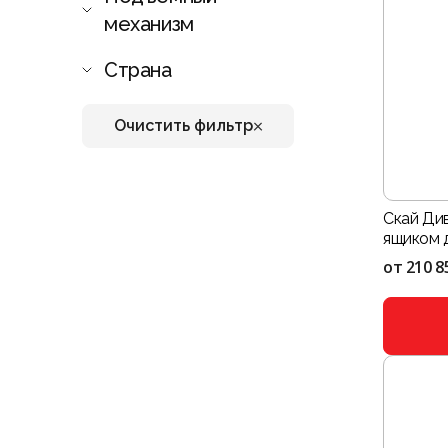
механизм
Страна
Очистить фильтр
Скай Ди
ящиком дл
от
210 8