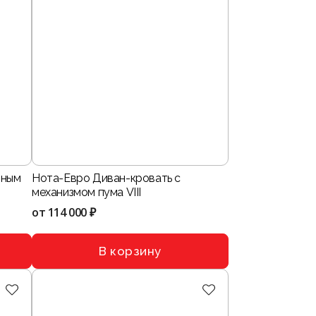
тным
Нота-Евро Диван-кровать с
механизмом пума VIII
от
114 000 ₽
В корзину