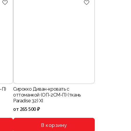
-П)
Сирокко Диван-кровать с
оттоманкой (ОП-2СМ-П) (ткань
Paradise 32) XI
от
265 500 ₽
В корзину