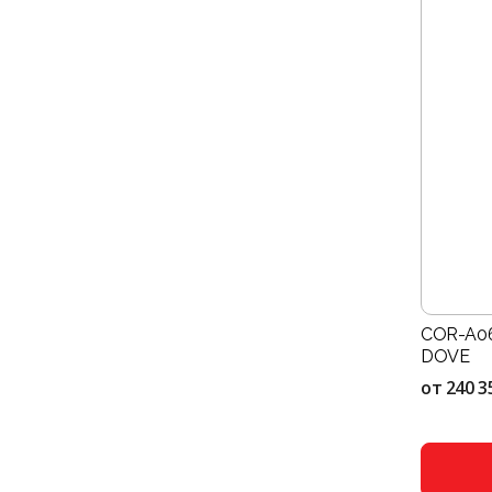
COR-A06
DOVE
от
240 3