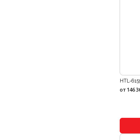
HTL-6155
от
146 3