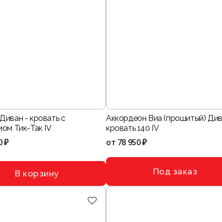
Диван - кровать с
Аккордеон Виа (прошитый) Див
ом Тик-Так IV
кровать 140 IV
0 ₽
от
78 950 ₽
Под заказ
В корзину