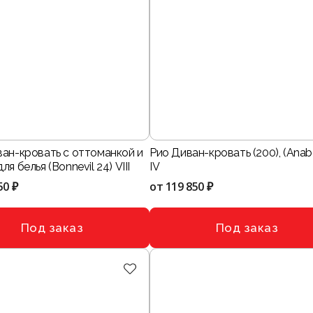
ван-кровать с оттоманкой и
Рио Диван-кровать (200), (Anabe
я белья (Bonnevil 24) VIII
IV
50 ₽
от
119 850 ₽
Под заказ
Под заказ