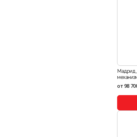
Мадрид 
механиз
от
98 70