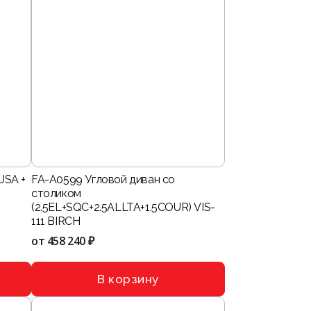
USA +
FA-A0599 Угловой диван со
столиком
(2.5EL+SQC+2.5ALLTA+1.5COUR) VIS-
111 BIRCH
от
458 240 ₽
В корзину