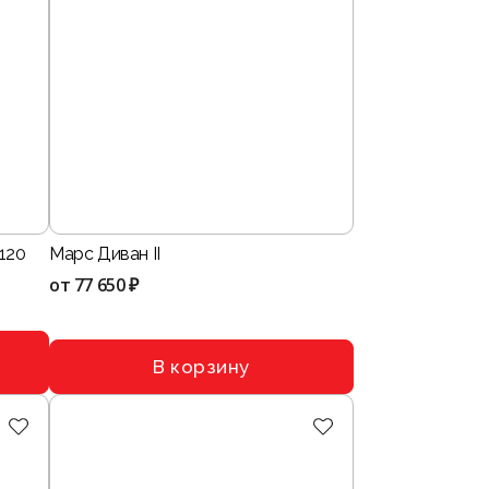
120
Марс Диван II
от
77 650 ₽
В корзину