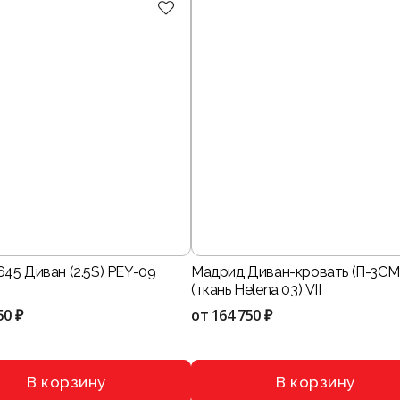
45 Диван (2.5S) PEY-09
Мадрид Диван-кровать (П-3СМ
(ткань Helena 03) VII
50 ₽
от
164 750 ₽
В корзину
В корзину