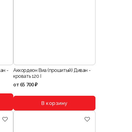
ан -
Аккордеон Виа (прошитый) Диван -
кровать 120 I
от
65 700 ₽
В корзину