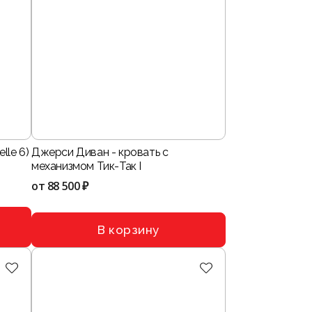
lle 6)
Джерси Диван - кровать с
механизмом Тик-Так I
от
88 500 ₽
В корзину