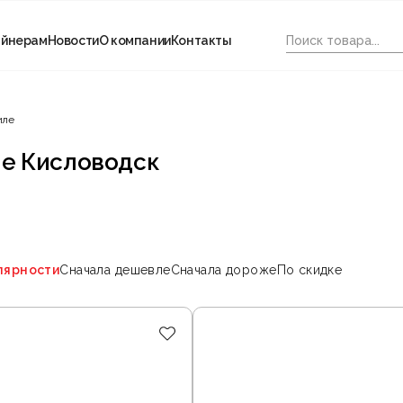
айнерам
Новости
О компании
Контакты
иле
ле Кисловодск
лярности
Сначала дешевле
Сначала дороже
По скидке