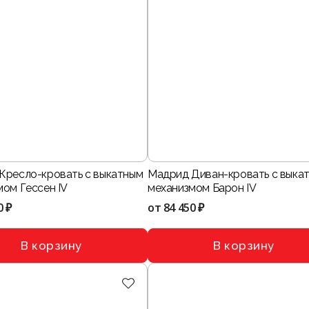
Кресло-кровать с выкатным
Мадрид Диван-кровать с выка
мом Гессен IV
механизмом Барон IV
0 ₽
от
84 450 ₽
В корзину
В корзину