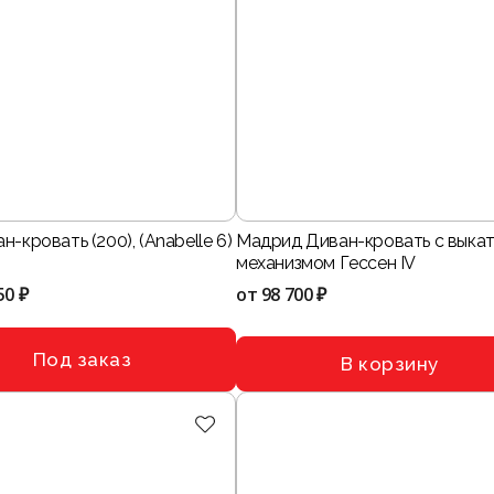
н-кровать (200), (Anabelle 6)
Мадрид Диван-кровать с выка
механизмом Гессен IV
50 ₽
от
98 700 ₽
Под заказ
В корзину