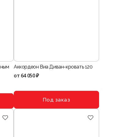
тным
Аккордеон Виа Диван-кровать 120
от
64 050 ₽
Под заказ