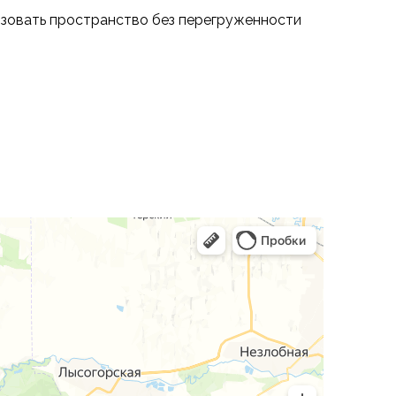
низовать пространство без перегруженности
 и балконов. Не занимают много места, но
без установки полноценной кровати. Отличный
 для отдыха даже в комнате со сложной
малистичных и современных интерьеров.