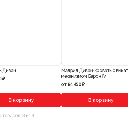
ь Диван
Мадрид Диван-кровать с выка
механизмом Барон IV
0 ₽
от
84 450 ₽
В корзину
В корзину
о товаров:
8
из
8