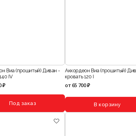
он Виа (прошитый) Диван -
Аккордеон Виа (прошитый) Див
140 IV
кровать 120 I
0 ₽
от
65 700 ₽
Под заказ
В корзину