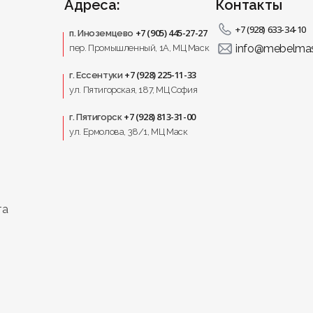
 диваны Мебель МАСК
Адреса:
Контакты
ль качества;
ата;
+7 (928) 633-34-10
+7 (905) 445-27-27
п. Иноземцево
;
info@mebelmas
пер. Промышленный, 1A, МЦ Маск
лнения;
ров;
+7 (928) 225-11-33
г. Ессентуки
ул. Пятигорская, 187, МЦ София
Кисловодск с доставкой
+7 (928) 813-31-00
г. Пятигорск
ул. Ермолова, 38/1, МЦ Маск
мости;
качества.
та
здать уют и комфорт в любом помещении, где важно эфф