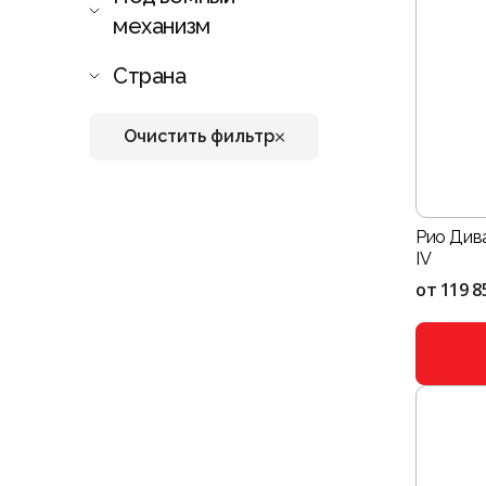
механизм
Страна
Очистить фильтр
Рио Дива
IV
от
119 8