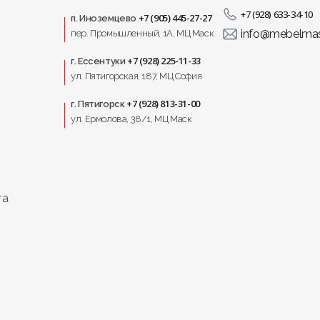
+7 (928) 633-34-10
+7 (905) 445-27-27
п. Иноземцево
ие комфорта, эстетики и функциональности, которое дел
info@mebelmas
пер. Промышленный, 1A, МЦ Маск
+7 (928) 225-11-33
г. Ессентуки
ул. Пятигорская, 187, МЦ София
+7 (928) 813-31-00
г. Пятигорск
ул. Ермолова, 38/1, МЦ Маск
та