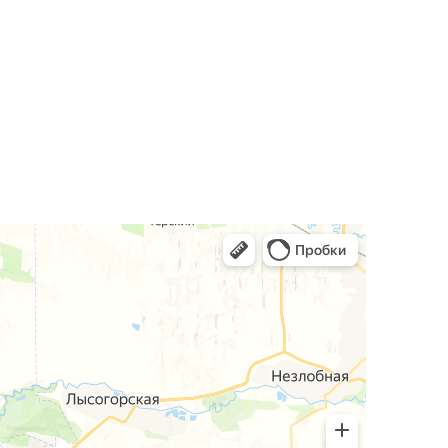
 актуальными для семейных пространств.
становку более гармоничной.
няя кухню, столовую или гостиную.