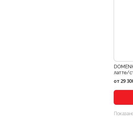
DOMENIC
латте/с
от
29 30
Показан