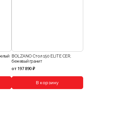
белый
BOLZANO Стол 150 ELITE CER,
бежевый гранит
от
197 890 ₽
В корзину