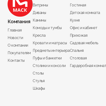
Витрины
Гостиная
Круглые столы от
Мебель МАСК
- это сочетан
Диваны
Детская комната
Камины
Кухня
Компания
Комоды и тумбы
Офис и кабинет
Главная
Кресла
Прихожая
Новости
Кровати и матрасы
Садовая мебель
О компании
Предметы интерьера
Спальня
Покупателям
Пуфы и банкетки
Столовая
Контакты
Столики и консоли
Гардеробная комна
Столы
Стулья
Шкафы