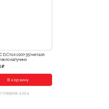
 D.Стол 100(+35) металл
текло капучино
0 ₽
В корзину
о товаров:
4
из
4