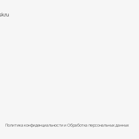
ает интерьер уютным и сбалансированным.
k.ru
Политика конфиденциальности
и
Обработка персональных данных