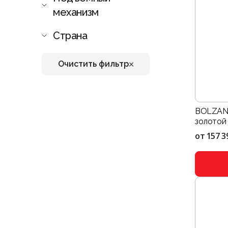
механизм
Страна
Очистить фильтр
BOLZANO
золотой
от
157 3