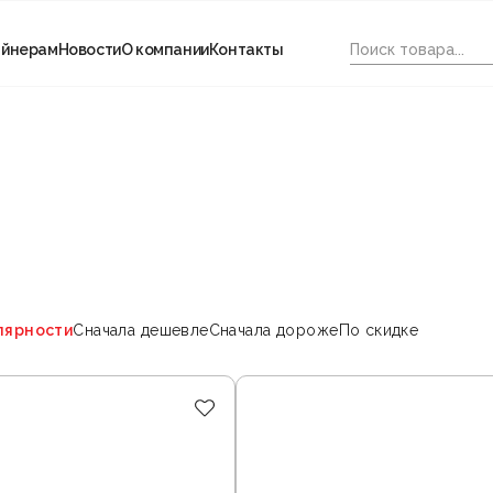
айнерам
Новости
О компании
Контакты
лярности
Сначала дешевле
Сначала дороже
По скидке