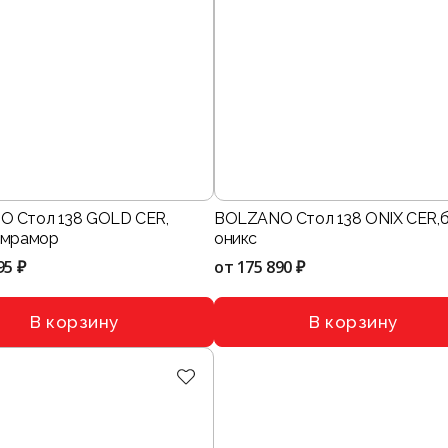
 Стол 138 GOLD CER,
BOLZANO Стол 138 ONIХ CER,
 мрамор
оникс
95 ₽
от
175 890 ₽
В корзину
В корзину