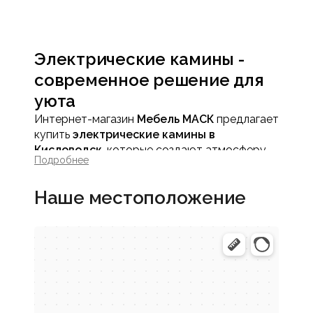
Электрические камины -
современное решение для
уюта
Интернет-магазин
Мебель МАСК
предлагает
купить
электрические камины в
Кисловодск
, которые создают атмосферу
Подробнее
тепла и комфорта в квартире или доме без
сложного монтажа и дополнительных
Наше местоположение
требований. Электрокамин гармонично
вписывается в городской интерьер и
становится выразительным элементом
пространства.
Преимущества
электрических каминов