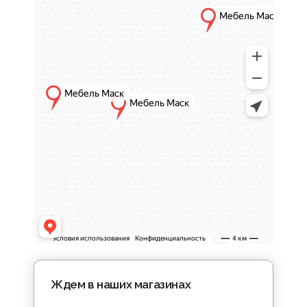
Безопасность и удобство
эксплуатации
Электрические камины не требуют
дымохода, топлива или вентиляции, что
делает их подходящими для установки в
жилых помещениях.
Простота установки
Модели легко размещаются в интерьере и
не предполагают строительных работ или
перепланировок.
Атмосферный эффект
Реалистичный визуальный эффект пламени
создает уютную обстановку и помогает
сформировать комфортную зону отдыха.
Дизайн и функциональные
возможности
Ждем в наших магазинах
В каталоге
Мебель МАСК
представлены
электрические камины в различных стилях: