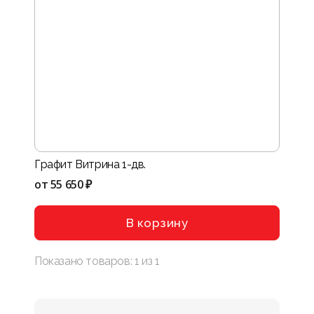
Графит Витрина 1-дв.
от
55 650 ₽
В корзину
Показано товаров:
1
из
1