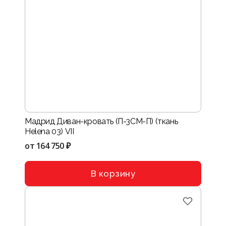
Мадрид Диван-кровать (П-3СМ-П) (ткань
Helena 03) VII
от
164 750 ₽
В корзину