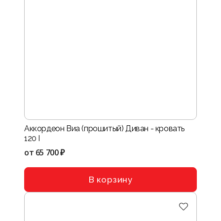
Аккордеон Виа (прошитый) Диван - кровать
120 I
от
65 700 ₽
В корзину