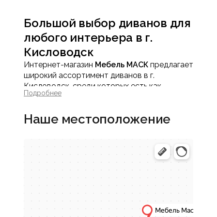
Большой выбор диванов для
любого интерьера в г.
Кисловодск
Интернет-магазин
Мебель МАСК
предлагает
широкий ассортимент диванов в г.
Кисловодск, среди которых есть как
Подробнее
современные модели собственного
производства, так и решения надежных
Наше местоположение
фабрик. В каталоге представлены мягкие
диваны различных форм, дизайнов,
механизмов и материалов.
Мы уделяем особое внимание
функциональности, комфорту и
долговечности, чтобы каждая модель
служила долго и радовала удобством
каждый день.
Как выбрать диван в г.