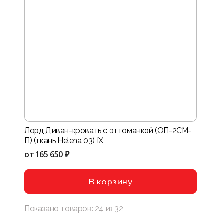
Лорд Диван-кровать с оттоманкой (ОП-2СМ-
П) (ткань Helena 03) IX
от
165 650 ₽
В корзину
Показано товаров:
24
из
32