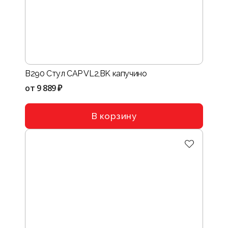
B290 Стул CAP VL2,BK капучино
от
9 889 ₽
В корзину