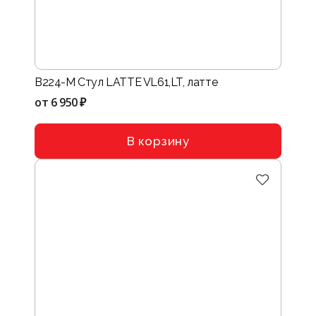
B224-M Стул LATTE VL61,LT, латте
от
6 950 ₽
В корзину