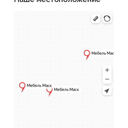
обустройству вашей кухни - от гарнитура,
который идеально впишется в планировку,
до последнего стула, завершающего образ.
Мы поможем вам собрать пространство
вашей мечты, где каждая деталь будет на
своем месте.
Заказать проект кухни в г.
Кисловодск: отправная
точка
Начало пути к идеальной кухне - это
планирование. Прежде чем выбирать
отдельные предметы, важно увидеть
целостную картину. Кухня - это сложный
организм, где техника, системы хранения и
рабочие поверхности должны существовать
в полной гармонии.
Наша главная рекомендация - начать
с
проектирования
. Это позволит: