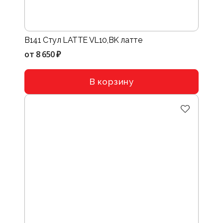
B141 Стул LATTE VL10,BK латте
от
8 650 ₽
В корзину