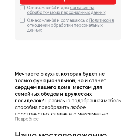
Ознакомлен(а) и даю
согласие на
обработку моих персональных данных
Ознакомлен(а) и соглашаюсь с
Политикой в
отношении обработки персональных
данных
Мечтаете о кухне, которая будет не
только функциональной, но и станет
сердцем вашего дома, местом для
семейных обедов и дружеских
посиделок?
Правильно подобранная мебель
способна преобразить любое
пространство, сделав его максимально
Подробнее
удобным, эргономичным и стильным. В
интернет-магазине Мебель МАСК мы
Наше местоположение
предлагаем комплексный подход к