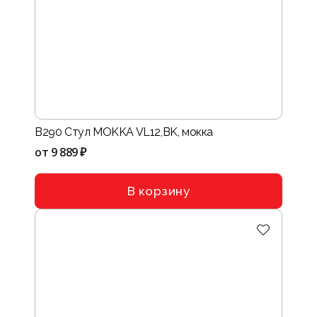
B290 Стул MOKKA VL12,BK, мокка
от
9 889 ₽
В корзину