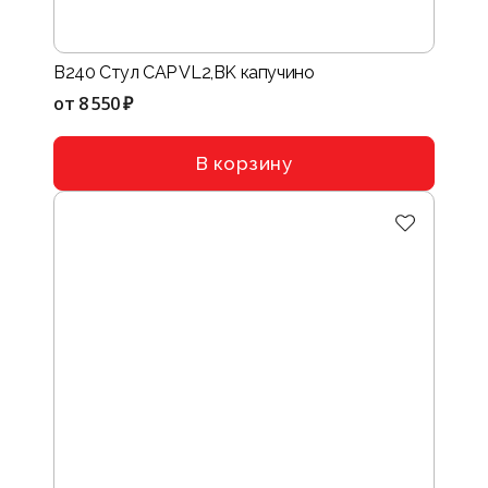
B240 Стул CAP VL2,BK капучино
от
8 550 ₽
В корзину