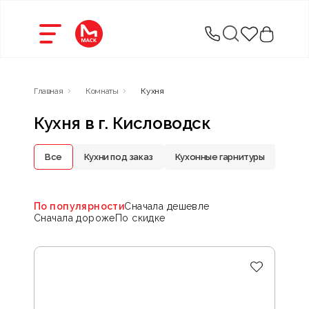
Главная
Комнаты
Кухня
Кухня в г. Кисловодск
Все
Кухни под заказ
Кухонные гарнитуры
Стол
По популярности
Сначала дешевле
Сначала дороже
По скидке