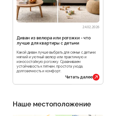
24.02.2026
Диван из велюра или рогожки - что
Гос
лучше для квартиры с детьми
зон
реа
Какой диван лучше выбрать для семьи с детьми:
мягкий и уютный велюр или практичную и
В ста
износостойкую рогожку. Сравниваем
прос
устойчивость к пятнам, простота ухода,
орга
долговечность и комфорт.
обус
Читать далее
Наше местоположение