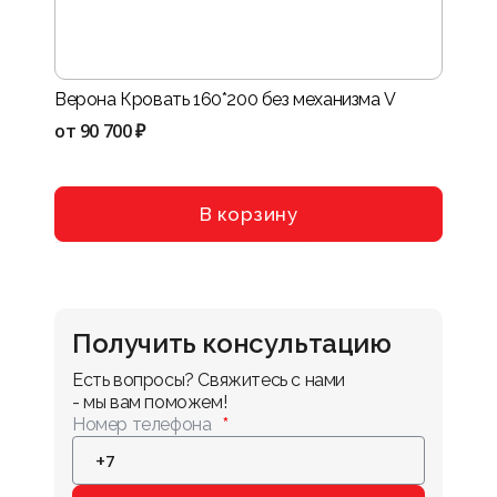
Верона Кровать 160*200 без механизма V
Нота-
VIII
от
90 700 ₽
от
114
В корзину
Получить консультацию
Есть вопросы? Свяжитесь с нами 
- мы вам поможем!
Номер телефона