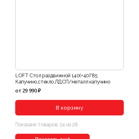
LOFT Стол раздвижной 140(+40)*85
Капучино,стекло,ЛДСП/металл капучино
от
29 990 ₽
В корзину
Показано товаров:
24
из
28