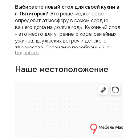
Выбираете новый стол для своей кухни в
г. Пятигорск?
Это решение, которое
определит атмосферу в самом сердце
вашего дома на долгие годы. Кухонный стол
- это место для утреннего кофе, семейных
ужинов, дружеских встреч и детского
творчества. Правильно подобранный, он
Подробнее
станет не просто предметом мебели, а
центром притяжения и источником теплых
Наше местоположение
воспоминаний. В интернет-магазине Мебель
МАСК вы найдете обширный ассортимент
обеденных столов: от классических до
современных, компактных до просторных,
которые идеально впишутся в ваше
пространство и образ жизни.
Как выбрать кухонный стол:
ключевые критерии
Чтобы ваш новый обеденный стол был