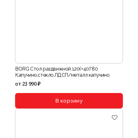
BORG Стол раздвижной 120(+40)*80
Капучино,стекло,ЛДСП/металл капучино
от
23 990 ₽
В корзину