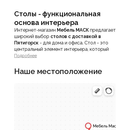
Столы - функциональная
основа интерьера
Интернет-магазин
Мебель МАСК
предлагает
широкий выбор
столов с доставкой в
Пятигорск
- для дома и офиса. Стол - это
центральный элемент интерьера, который
объединяет функциональность, удобство и
Подробнее
эстетику. Он используется ежедневно,
поэтому при выборе важно учитывать не
Наше местоположение
только внешний вид, но и практичность,
размеры и качество исполнения.
В каталоге представлены столы,
подходящие для различных помещений и
задач - от жилых пространств до рабочих
зон.
Особенности столов из
каталога Мебель МАСК