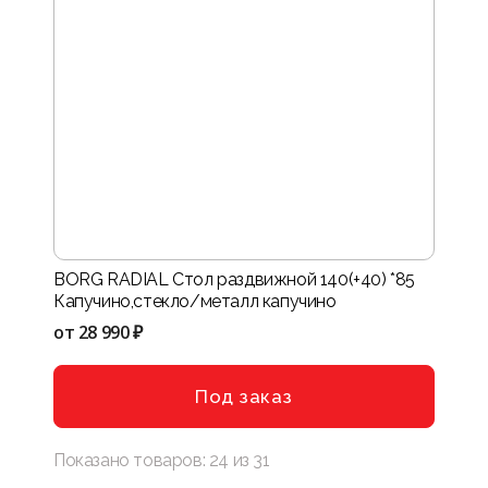
BORG RADIAL Стол раздвижной 140(+40) *85
Капучино,стекло/металл капучино
от
28 990 ₽
Под заказ
Показано товаров:
24
из
31