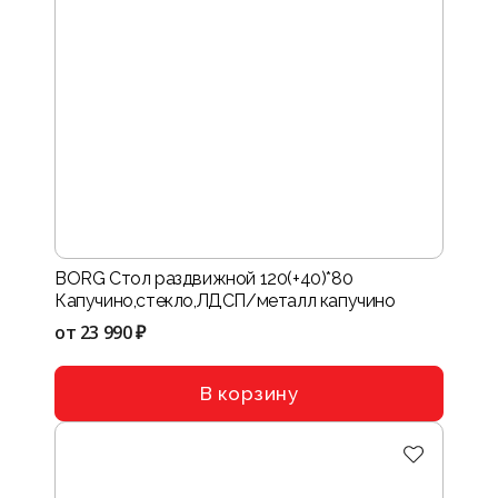
BORG Стол раздвижной 120(+40)*80
Капучино,стекло,ЛДСП/металл капучино
от
23 990 ₽
В корзину