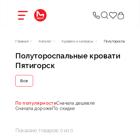
Главная
Каталог
Кровати и матрасы
Полутороспальные кр
Полутороспальные кровати
Пятигорск
Все
По популярности
Сначала дешевле
Сначала дороже
По скидке
Показано товаров:
0
из
0