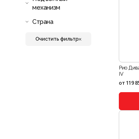
механизм
Страна
Очистить фильтр
Рио Дива
IV
от
119 8