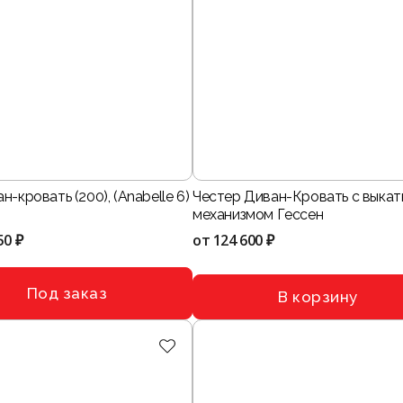
н-кровать (200), (Anabelle 6)
Честер Диван-Кровать с выка
механизмом Гессен
50 ₽
от
124 600 ₽
Под заказ
В корзину