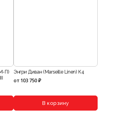
М-П)
Энгри Диван (Marseille Linen) К4
II
от
103 750 ₽
В корзину