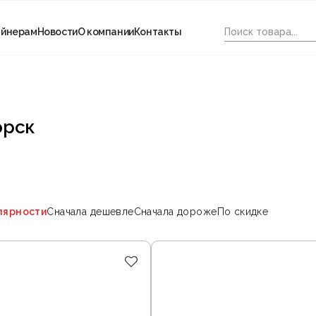
айнерам
Новости
О компании
Контакты
орск
лярности
Сначала дешевле
Сначала дороже
По скидке