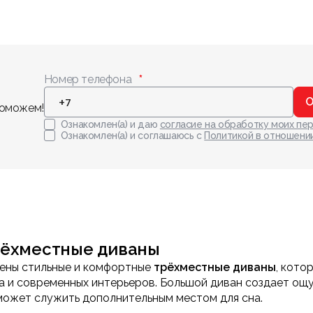
Номер телефона
О
поможем!
Ознакомлен(а) и даю
согласие на обработку моих пе
Ознакомлен(а) и соглашаюсь с
Политикой в отношени
рёхместные диваны
ены стильные и комфортные
трёхместные диваны
, кото
ыха и современных интерьеров. Большой диван создает о
 может служить дополнительным местом для сна.