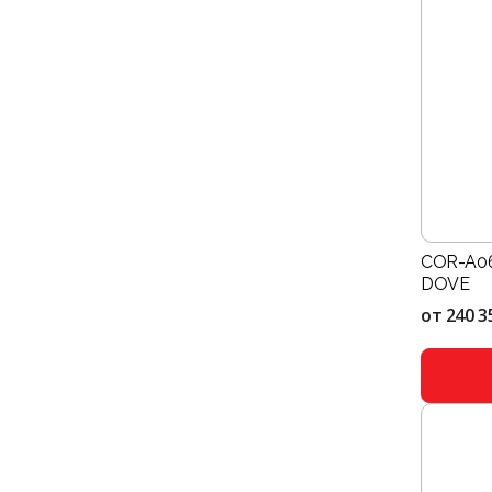
COR-A06
DOVE
от
240 3