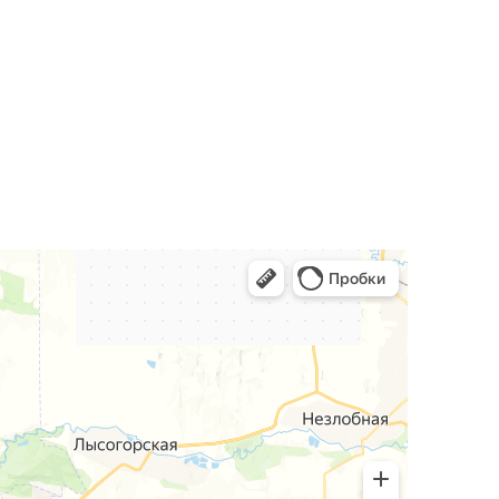
окотниками - это отличный вариант для
оляют сформировать полноценную зону отдыха.
н, тик-так
, что делает их универсальными и
интерьеров и скандинавских пространств.
ссическом стиле.
 решение для просторных помещений.