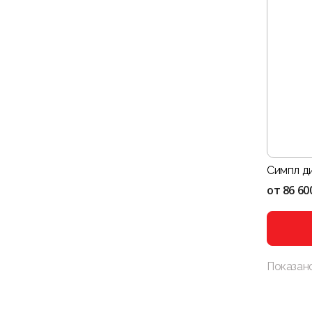
Симпл див
от
86 60
Показан