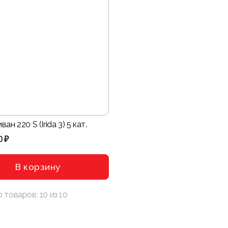
ан 220 S (Irida 3) 5 кат.
0 ₽
В корзину
о товаров:
10
из
10