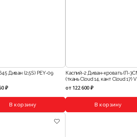
45 Диван (2.5S) PEY-09
Каспий-2 Диван-кровать (П-3С
(ткань Cloud 14, кант Cloud 17) VI
50 ₽
от
122 600 ₽
В корзину
В корзину