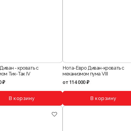
Диван - кровать с
Нота-Евро Диван-кровать с
ом Тик-Так IV
механизмом пума VIII
0 ₽
от
114 000 ₽
В корзину
В корзину