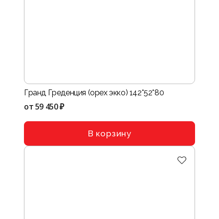
Гранд Греденция (орех экко) 142*52*80
от
59 450 ₽
В корзину