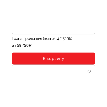
Гранд Греденция (венге) 142*52*80
от
59 450 ₽
В корзину