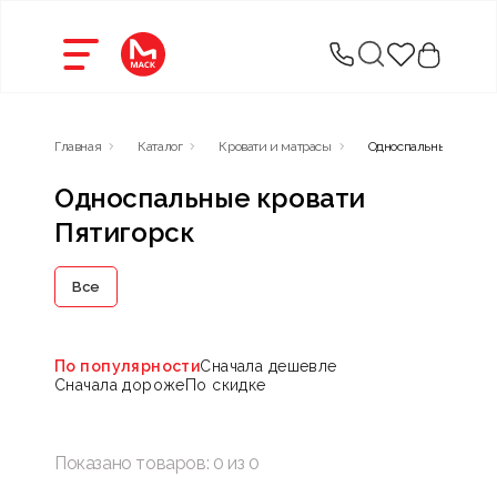
Главная
Каталог
Кровати и матрасы
Односпальные кроват
Односпальные кровати
Пятигорск
Все
По популярности
Сначала дешевле
Сначала дороже
По скидке
Показано товаров:
0
из
0