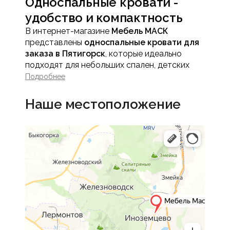
Односпальные кровати -
удобство и компактность
В интернет-магазине
Мебель МАСК
представлены
односпальные кровати для
заказа в Пятигорск
, которые идеально
подходят для небольших спален, детских
комнат, подростковых комнат или студий.
Подробнее
Компактные кровати обеспечивают
комфортный сон и создают функциональное
Наше местоположение
пространство, сохраняя уют и стиль
интерьера.
Односпальная кровать - это практичное
решение для тех, кто ценит эргономику и
удобство без ущерба для эстетики.
Преимущества
односпальных кроватей
Компактность и
рациональное