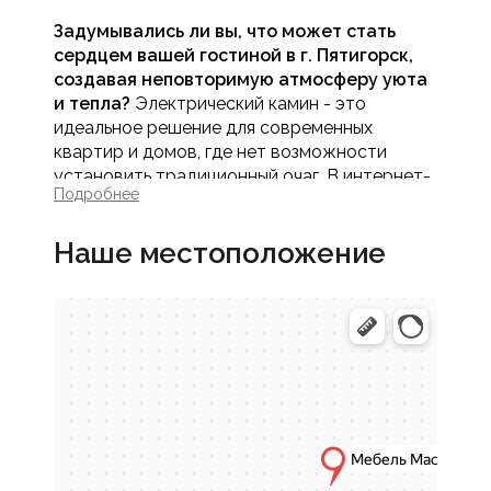
Задумывались ли вы, что может стать
сердцем вашей гостиной в г. Пятигорск,
создавая неповторимую атмосферу уюта
и тепла?
Электрический камин - это
идеальное решение для современных
квартир и домов, где нет возможности
установить традиционный очаг. В интернет-
Подробнее
магазине Мебель МАСК вы найдете широкий
выбор стильных и технологичных
Наше местоположение
электрических каминов, которые
преобразят ваше пространство без
сложного монтажа и хлопот в эксплуатации.
Эти устройства не просто обогревают
помещение, они дарят магию живого
пламени, создавая умиротворяющую
обстановку для отдыха всей семьи.
Почему стоит купить
электрический камин для