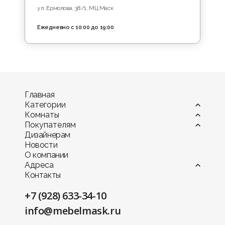
проверенных механизмов
ул. Ермолова, 38/1, МЦ Маск
трансформации;
износостойких обивочных тканей -
Ежедневно с 10:00 до 19:00
велюр, микровелюр, рогожка, жаккард,
букле, экокожа;
современных наполнителей,
обеспечивающих комфорт и стабильную
поддержку.
Все материалы подобраны с учетом
Главная
Категории
долговечности и удобства ежедневного
Комнаты
использования.
Витрины
Покупателям
Диваны
Гостиная
Дизайнерам
Камины
Детская комната
Оплата
Где уместны кресла-
Новости
Комоды и тумбы
Кухня
Мебель в рассрочку и кредит
кровати
О компании
Кресла
Офис и кабинет
Гарантия
Адреса
Кровати и матрасы
Прихожая
Доставка мебели по КМВ
Кресла-кровати отлично подходят для:
Контакты
гостиных и зон отдыха;
Предметы интерьера
Садовая мебель
Доставка мебели по России
п. Иноземцево
гостевых комнат;
Пуфы и банкетки
Спальня
Сборка мебели
пер. Промышленный, 1A, МЦ Маск
+7 (928) 633-34-10
небольших квартир и студий;
Столики и консоли
Столовая
Услуга хранения товара
г. Ессентуки
Столы
Гардеробная комната
Персональный дизайнер
детских и подростковых комнат;
info@mebelmask.ru
ул. Пятигорская, 187, МЦ София
Стулья
Услуга примерки
дачных и временных жилых помещений.
г. Пятигорск