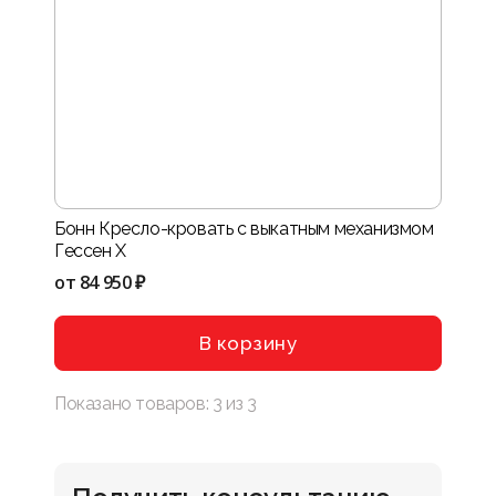
Бонн Кресло-кровать с выкатным механизмом
Гессен X
от
84 950 ₽
В корзину
Показано товаров:
3
из
3