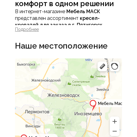
комфорт в одном решении
В интернет-магазине
Мебель МАСК
представлен ассортимент
кресел-
кроватей для заказа в г. Пятигорск
,
Подробнее
которые сочетают компактные размеры,
удобную посадку и полноценное спальное
Наше местоположение
место. Такая мебель идеально подходит для
небольших квартир, студий, гостевых
комнат и помещений, где важно
рационально использовать пространство.
Кресло-кровать - это практичное решение
для отдыха днем и комфортного сна ночью.
Особенности кресел-
кроватей
Полноценное спальное
место
В разложенном виде кресло-кровать
образует ровную поверхность, подходящую