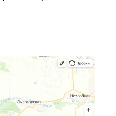
рон и позволяя легко расставлять стулья.
чном и скандинавском стиле.
дневной эксплуатации.