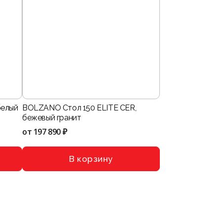
белый
BOLZANO Стол 150 ELITE CER,
бежевый гранит
от
197 890 ₽
В корзину