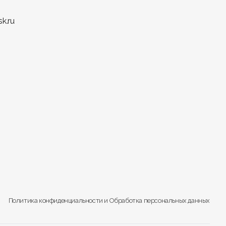
ого использования пространства.
k.ru
Политика конфиденциальности
и
Обработка персональных данных