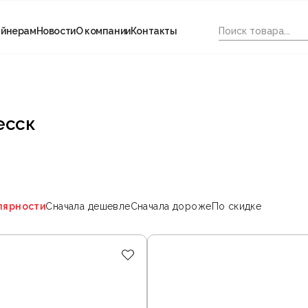
айнерам
Новости
О компании
Контакты
есск
лярности
Сначала дешевле
Сначала дороже
По скидке