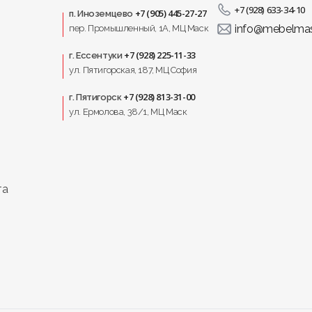
+7 (928) 633-34-10
+7 (905) 445-27-27
п. Иноземцево
сочетание современного дизайна, комфорта и рациональн
info@mebelmas
пер. Промышленный, 1A, МЦ Маск
+7 (928) 225-11-33
г. Ессентуки
ул. Пятигорская, 187, МЦ София
+7 (928) 813-31-00
г. Пятигорск
ул. Ермолова, 38/1, МЦ Маск
та