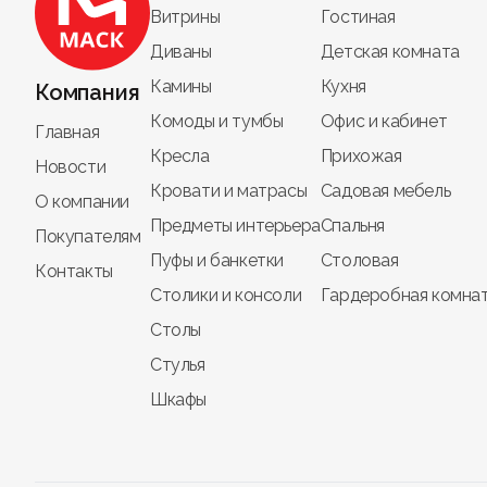
Витрины
Гостиная
Столы на одной ножке от
Мебель МАСК
- это 
Диваны
Детская комната
Камины
Кухня
Компания
Комоды и тумбы
Офис и кабинет
Главная
Кресла
Прихожая
Новости
Кровати и матрасы
Садовая мебель
О компании
Предметы интерьера
Спальня
Покупателям
Пуфы и банкетки
Столовая
Контакты
Столики и консоли
Гардеробная комна
Столы
Стулья
Шкафы