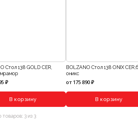
 Стол 138 GOLD CER,
BOLZANO Стол 138 ONIХ CER,
 мрамор
оникс
95 ₽
от
175 890 ₽
В корзину
В корзину
о товаров:
3
из
3