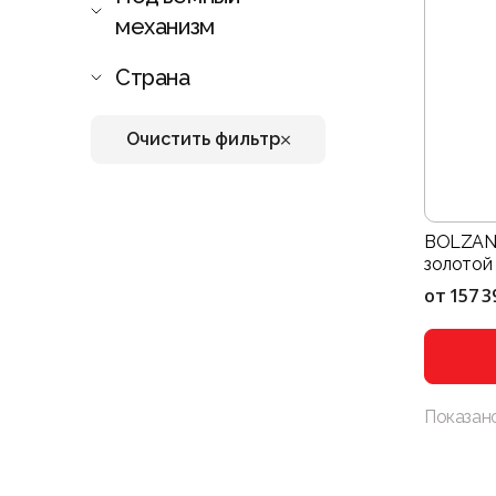
механизм
Страна
Очистить фильтр
BOLZANO
золотой
от
157 3
Показан