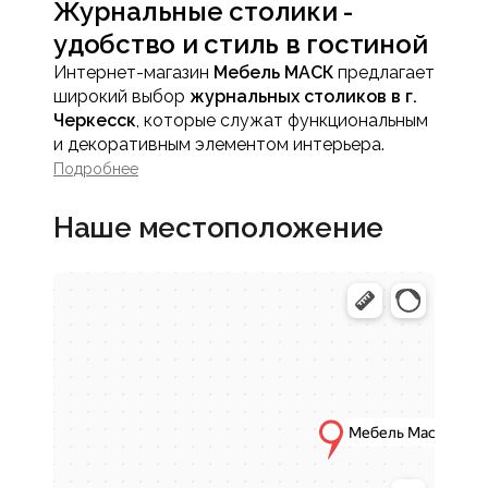
Журнальные столики -
удобство и стиль в гостиной
Интернет-магазин
Мебель МАСК
предлагает
широкий выбор
журнальных столиков в г.
Черкесск
, которые служат функциональным
и декоративным элементом интерьера.
Журнальный столик объединяет
Подробнее
практичность и эстетику, создавая
комфортную зону для отдыха, чтения и
Наше местоположение
общения.
Такая мебель станет стильным акцентом
любой гостиной или зоны отдыха.
Преимущества журнальных
столиков
Функциональность
Журнальные столики позволяют удобно
размещать книги, журналы, напитки и
декоративные предметы, обеспечивая